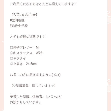
ご利用くださる方はどんどん増えていますよ！
【入荷のお知らせ】
#世田谷区
#緑丘中学校
とても綺麗な状態です！
◎男子ブレザー Ｍ
◎冬スラックス W76
◎ネクタイ
◎上履き 24.5cm
お探しの方に届きますように(⁠ ⁠ꈍ⁠ᴗ⁠ꈍ⁠)
【✨制服募集 探しています✨】
卒業した制服、体操着、カバンなど
お預かりしています。