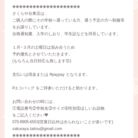
❀❀❀❀❀❀❀❀❀❀❀❀❀❀❀❀❀❀❀❀
さくらや台東店は、
ご購入の際にその学校へ通っている方、通う予定の方へ制服等
をお譲りしています。
合格通知書、入学のしおり、学生証などを拝見しています。
１月~３月の土曜日は混み合うため
予約優先とさせていただきます。
(もちろん当日対応も致します😊)
支払いは現金または #paypay となります。
#エコバッグ をご持参いただけると助かります。
お問い合わせの時には、
①電話番号②学校名③サイズ④性別⑤ほしいお品物
をご記入ください🧡
070-8905-6553(営業日以外は出られないことが多いです)
sakuraya.taitou@gmail.com
❀❀❀❀❀❀❀❀❀❀❀❀❀❀❀❀❀❀❀❀