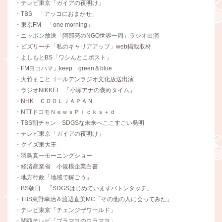
・テレビ東京「ガイアの夜明け」
・TBS 「アッコにおまかせ」
・東京FM 「one morning」
・ニッポン放送「阿部亮のNGO世界一周」ラジオ出演
・ビズリーチ「私のキャリアアップ」web掲載取材
・よしもとBS「ワシんとこポスト」
・FMヨコハマ」keep green＆blue
・大竹まことゴールデンラジオ文化放送出演
・ラジオNIKKEI 「小塚アナの褒めタイム」
・NHK ＣＯＯＬＪＡＰＡＮ
・NTTドコモＮｅｗｓＰｉｃｋｓ＋ｄ
・TBS朝チャン SDGSな未来へここすごい発明
・テレビ東京「ガイアの夜明け」
・クイズ東大王
・羽鳥真一モーニングショー
・経済産業省 小規模企業白書
・地方行政「地域で稼ごう」
・BS朝日 「SDGSはじめていますバトンタッチ」
・TBS東野幸治＆渡辺直美MC「その他の人に会ってみた」
・テレビ東京「チェンジザワールド」
・関西テレビ「ブラマヨのウラマヨ」