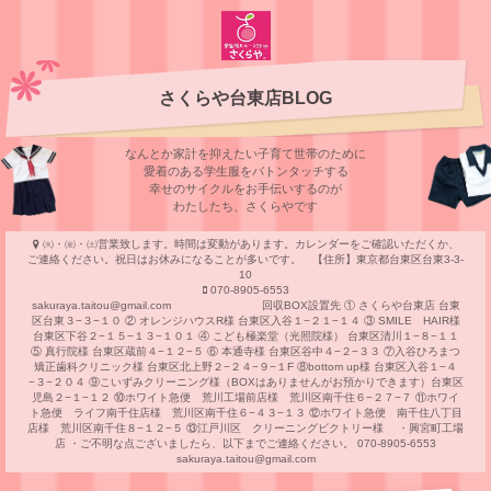
さくらや台東店BLOG
なんとか家計を抑えたい子育て世帯のために
愛着のある学⽣服をバトンタッチする
幸せのサイクルをお⼿伝いするのが
わたしたち、さくらやです
㈫・㈮・㈯営業致します。時間は変動があります。カレンダーをご確認いただくか、
ご連絡ください。祝日はお休みになることが多いです。 【住所】東京都台東区台東3-3-
10
070-8905-6553
sakuraya.taitou@gmail.com 回収BOX設置先 ① さくらや台東店 台東
区台東３−３−１０ ② オレンジハウスR様 台東区入谷１−２１−１４ ③ SMILE HAIR様
台東区下谷２−１５−１３−１０１ ④ こども極楽堂（光照院様） 台東区清川１−８−１１
⑤ 真行院様 台東区蔵前４−１２−５ ⑥ 本通寺様 台東区谷中４−２−３３ ⑦入谷ひろまつ
矯正歯科クリニック様 台東区北上野２−２４−９−１F ⑧bottom up様 台東区入谷１−４
−３−２０４ ⑨こいずみクリーニング様（BOXはありませんがお預かりできます）台東区
児島２−１−１２ ⑩ホワイト急便 荒川工場前店様 荒川区南千住６−２７−７ ⑪ホワイ
ト急便 ライフ南千住店様 荒川区南千住６−４３−１３ ⑫ホワイト急便 南千住八丁目
店様 荒川区南千住８−１２−５ ⑬江戸川区 クリーニングビクトリー様 ・興宮町工場
店 ・ご不明な点ございましたら、以下までご連絡ください。 070-8905-6553
sakuraya.taitou@gmail.com