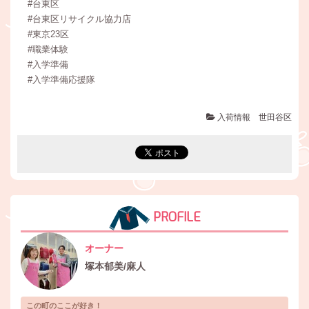
#台東区
#台東区リサイクル協力店
#東京23区
#職業体験
#入学準備
#入学準備応援隊
入荷情報 世田谷区
PROFILE
オーナー
塚本郁美/麻人
この町のここが好き！