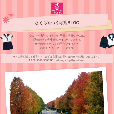
さくらやつくば店BLOG
なんとか家計を抑えたい子育て世帯のために
愛着のある学⽣服をバトンタッチする
幸せのサイクルをお⼿伝いするのが
わたしたち、さくらやです
⭐️ご予約制にて運営中⭐️ まずは在庫のお問い合わせをお願いいたします。
080-9808-3500 ✉️ sakuraya.bfg@gmail.com