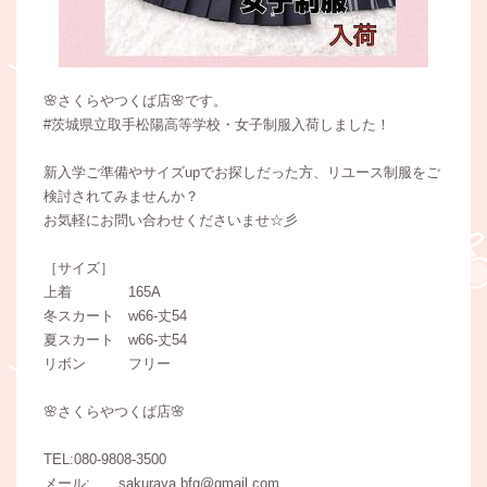
🌸さくらやつくば店🌸です。
#茨城県立取手松陽高等学校・女子制服入荷しました！
新入学ご準備やサイズupでお探しだった方、リユース制服をご
検討されてみませんか？
お気軽にお問い合わせくださいませ☆彡
［サイズ］
上着 165A
冬スカート w66-丈54
夏スカート w66-丈54
リボン フリー
🌸さくらやつくば店🌸
TEL:080-9808-3500
メール: sakuraya.bfg@gmail.com