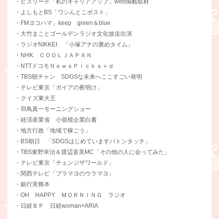
・ビズリーチ「私のキャリアアップ」web掲載取材
・よしもとBS「ワシんとこポスト」
・FMヨコハマ」keep green＆blue
・大竹まことゴールデンラジオ文化放送出演
・ラジオNIKKEI 「小塚アナの褒めタイム」
・NHK ＣＯＯＬＪＡＰＡＮ
・NTTドコモＮｅｗｓＰｉｃｋｓ＋ｄ
・TBS朝チャン SDGSな未来へここすごい発明
・テレビ東京「ガイアの夜明け」
・クイズ東大王
・羽鳥真一モーニングショー
・経済産業省 小規模企業白書
・地方行政「地域で稼ごう」
・BS朝日 「SDGSはじめていますバトンタッチ」
・TBS東野幸治＆渡辺直美MC「その他の人に会ってみた」
・テレビ東京「チェンジザワールド」
・関西テレビ「ブラマヨのウラマヨ」
・銀行実務本
・OH HAPPY ＭＯＲＮＩＮＧ ラジオ
・日経ＢＰ 日経woman×ARIA