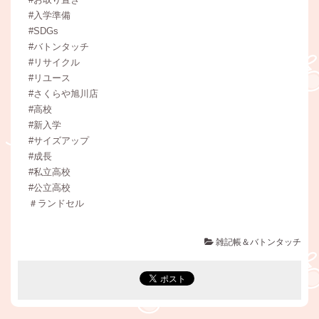
#入学準備
#SDGs
#バトンタッチ
#リサイクル
#リユース
#さくらや旭川店
#高校
#新入学
#サイズアップ
#成長
#私立高校
#公立高校
＃ランドセル
雑記帳＆バトンタッチ