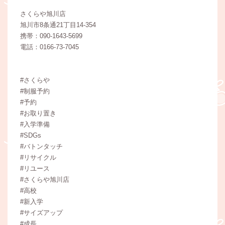
さくらや旭川店
旭川市8条通21丁目14-354
携帯：090-1643-5699
電話：0166-73-7045
#さくらや
#制服予約
#予約
#お取り置き
#入学準備
#SDGs
#バトンタッチ
#リサイクル
#リユース
#さくらや旭川店
#高校
#新入学
#サイズアップ
#成長