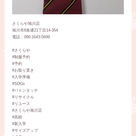
さくらや旭川店
旭川市8条通21丁目14-354
電話：090-1643-5699
#さくらや
#制服予約
#予約
#お取り置き
#入学準備
#SDGs
#バトンタッチ
#リサイクル
#リユース
#さくらや旭川店
#高校
#新入学
#サイズアップ