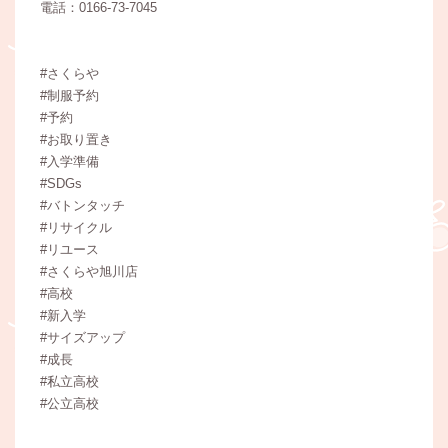
電話：0166-73-7045
#さくらや
#制服予約
#予約
#お取り置き
#入学準備
#SDGs
#バトンタッチ
#リサイクル
#リユース
#さくらや旭川店
#高校
#新入学
#サイズアップ
#成長
#私立高校
#公立高校