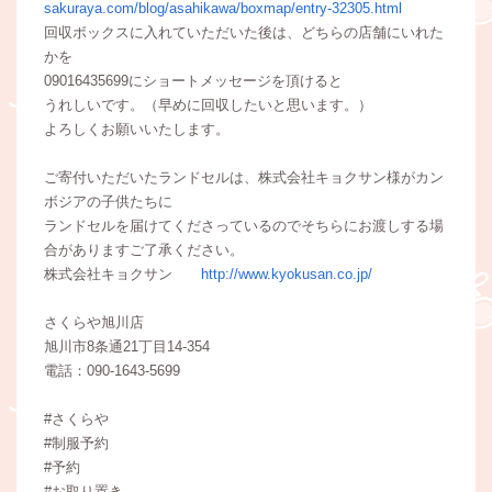
sakuraya.com/blog/asahikawa/boxmap/entry-32305.html
回収ボックスに入れていただいた後は、どちらの店舗にいれた
かを
09016435699にショートメッセージを頂けると
うれしいです。（早めに回収したいと思います。）
よろしくお願いいたします。
ご寄付いただいたランドセルは、株式会社キョクサン様がカン
ボジアの子供たちに
ランドセルを届けてくださっているのでそちらにお渡しする場
合がありますご了承ください。
株式会社キョクサン
http://www.kyokusan.co.jp/
さくらや旭川店
旭川市8条通21丁目14-354
電話：090-1643-5699
#さくらや
#制服予約
#予約
#お取り置き