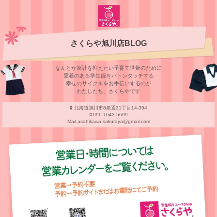
さくらや旭川店BLOG
なんとか家計を抑えたい子育て世帯のために
愛着のある学⽣服をバトンタッチする
幸せのサイクルをお⼿伝いするのが
わたしたち、さくらやです
北海道旭川市8条通21丁目14-354
090-1643-5699
Mail:asahikawa.sakuraya@gmail.com