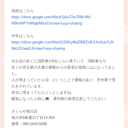
高校はこちら
https://drive.google.com/file/d/1jAo72ni7RM-4M-
W9mWPYi4NqbfMIurCk/view?usp=sharing
中学はこちら
https://drive.google.com/file/d/1S9Xy8tdZBBZUKXXoGdcFyN
Me1ZVwipCA/view?usp=sharing
今お店の近くに消防車が6台くらい来ていて、消防車も💦
近くの空き家の大量の屋根からの落雪が道路に山になってまし
た。
人が埋まっていたら🫢…ということで通報があり、手作業で雪
かきされています。
本当に埋まってたらゾッとしますね。
暖気になったら特に🌨、通学路の落雪注意してください。
さくらや旭川店
旭川市8条通21丁目14-354
携帯：090-1643-5699