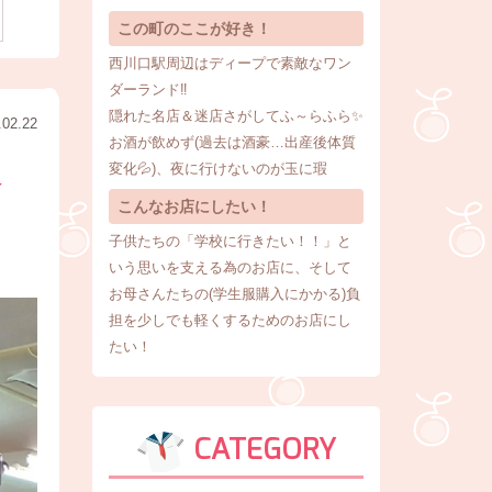
この町のここが好き！
西川口駅周辺はディープで素敵なワン
ダーランド‼
隠れた名店＆迷店さがしてふ～らふら✨
.02.22
お酒が飲めず(過去は酒豪…出産後体質
変化💦)、夜に行けないのが玉に瑕
服
こんなお店にしたい！
子供たちの「学校に行きたい！！」と
いう思いを支える為のお店に、そして
お母さんたちの(学生服購入にかかる)負
担を少しでも軽くするためのお店にし
たい！
CATEGORY