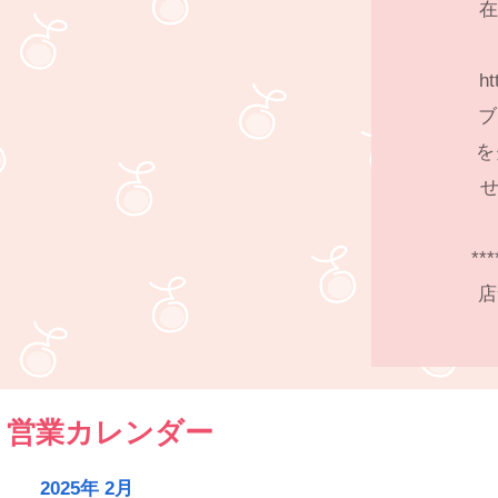
在
ht
ブ
を
せ
***
店
営業カレンダー
2025年 2月