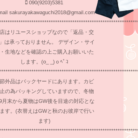
090(9203)5381
mail sakurayakawaguchi2018@gmail.com
****************************************************************
店はリユースショップなので「返品・交
」は承っておりません。 デザイン・サイ
・生地などを確認の上ご購入お願いいた
します。(o_ _)ｏﾍﾟｺ
****************************************************************
節外品はバックヤードにあります。カビ
止の為パッキングしていますので、冬物
9月末から夏物はGW後を目途の対応とな
ます。(衣替えはGWと秋のお彼岸で行い
ます)
****************************************************************