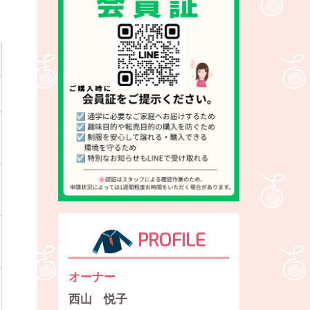
PROFILE
日
オーナー
西山 悦子