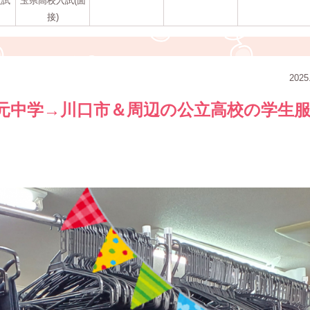
入試
玉県高校入試(面
接)
2025
元中学→川口市＆周辺の公立高校の学生