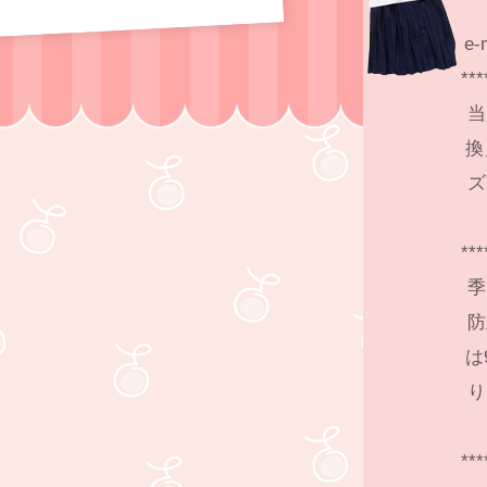
e-
***
当
換
ズ
***
季
防
は
り
***