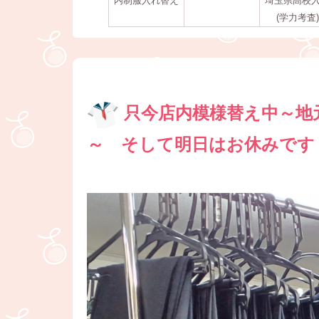
内制服入れ替え
埼玉県高校
(学力考査)
只今店内模様替え中～地
～ そして明日はお休みです