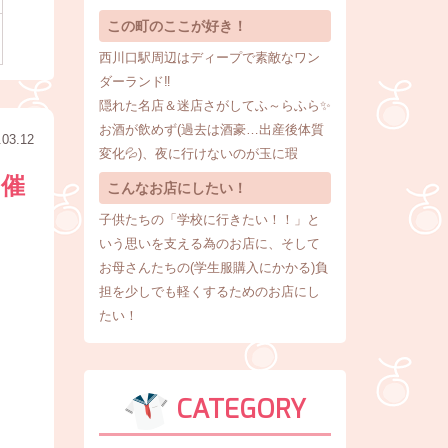
この町のここが好き！
西川口駅周辺はディープで素敵なワン
ダーランド‼
隠れた名店＆迷店さがしてふ～らふら✨
お酒が飲めず(過去は酒豪…出産後体質
.03.12
変化💦)、夜に行けないのが玉に瑕
開催
こんなお店にしたい！
子供たちの「学校に行きたい！！」と
いう思いを支える為のお店に、そして
お母さんたちの(学生服購入にかかる)負
担を少しでも軽くするためのお店にし
たい！
CATEGORY