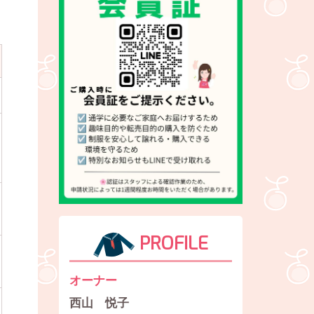
PROFILE
オーナー
西山 悦子