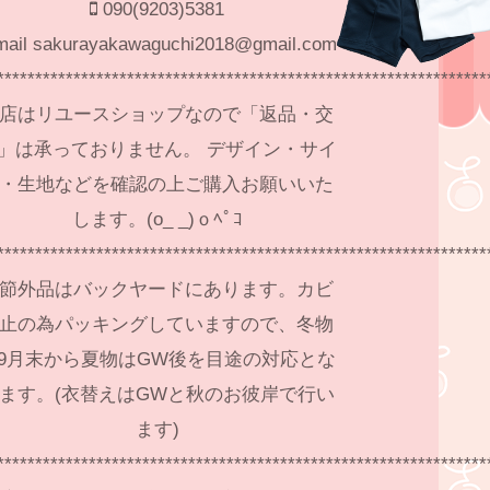
090(9203)5381
mail sakurayakawaguchi2018@gmail.com
****************************************************************
店はリユースショップなので「返品・交
」は承っておりません。 デザイン・サイ
・生地などを確認の上ご購入お願いいた
します。(o_ _)ｏﾍﾟｺ
****************************************************************
節外品はバックヤードにあります。カビ
止の為パッキングしていますので、冬物
9月末から夏物はGW後を目途の対応とな
ます。(衣替えはGWと秋のお彼岸で行い
ます)
****************************************************************