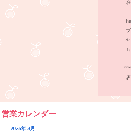
在
ht
ブ
を
せ
***
店
営業カレンダー
2025年 3月