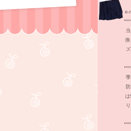
e-
***
当
換
ズ
***
季
防
は
り
***