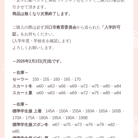
＊女子の夏ベストと角襟ワイシャツもセットでご購入の場合割
引させて頂きます。
商品は無くなり次第終了します。
ご購入の際は必ず
川口市教育委員会
から送られた
「入学許可
証」
をお持ちください。
(入学年度・学校名を確認します)
よろしくお願いします。
～2026年2月2日(月)迄です。
～在庫～
セーラー
150・155・160・165・170
スカート冬
w60・w63・w66・w69・w72・w75・w80・w84
スカート夏
w60・w63・w66・w69・w72・w75・w80・w84
～在庫～
標準学生服 上着
145A・150A・155A・160A・165A・165B・
170A・175A・180A・185A・190A・190B
標準学生服ズボン冬
w67・w70・w73・w76・w79・w82・
w85