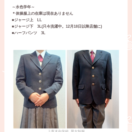
～水色学年～
＊体操服上の在庫は現在ありません
■ジャージ上 LL
■ジャージ下 3L(只今洗濯中。12月18日以降店舗に)
■ハーフパンツ 3L
上青木中学校_男女制服