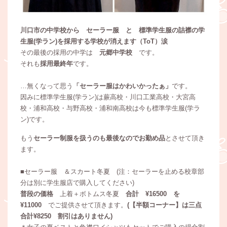
川口市の中学校から セーラー服 と 標準学生服の詰襟の学
生服(学ラン)を採用する学校が消えます（ToT）涙
その最後の採用の中学は
元郷中学校
です。
それも
採用最終年
です。
…無くなって思う
「セーラー服はかわいかったぁ」
です。
因みに標準学生服(学ラン)は蕨高校・川口工業高校・大宮高
校・浦和高校・与野高校・浦和南高校は今も標準学生服(学ラ
ン)です。
もう
セーラー制服を扱うのも最後なのでお勤め品
とさせて頂き
ます。
■セーラー服 ＆スカート冬夏 (注：セーラーを止める校章部
分は別に学生服店で購入してください)
普段の価格
上着＋ボトムス冬夏
合計 ¥16500 を
¥11000
でご提供させて頂きます。
(【半額コーナー】は三点
合計¥8250 割引はありません)