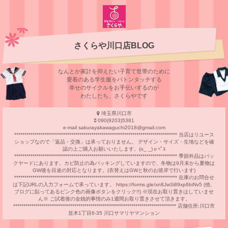
さくらや川口店BLOG
なんとか家計を抑えたい子育て世帯のために
愛着のある学⽣服をバトンタッチする
幸せのサイクルをお⼿伝いするのが
わたしたち、さくらやです
埼玉県川口市
090(9203)5381
e-mail sakurayakawaguchi2018@gmail.com
******************************************************************************** 当店はリユース
ショップなので「返品・交換」は承っておりません。 デザイン・サイズ・生地などを確
認の上ご購入お願いいたします。(o_ _)ｏﾍﾟｺ
******************************************************************************** 季節外品はバッ
クヤードにあります。カビ防止の為パッキングしていますので、冬物は9月末から夏物は
GW後を目途の対応となります。(衣替えはGWと秋のお彼岸で行います)
******************************************************************************** 在庫のお問合せ
は下記URLの入力フォームで承っています。 https://forms.gle/xn8Jw3i89xp6biNv5 (他、
ブログに貼ってあるピンク色の画像ボタンをクリック!!) ※現在お取り置きはしていませ
ん※ ご試着後の金銭的事情のみ1週間お取り置きさせて頂きます。
******************************************************************************** 店舗住所:川口市
並木1丁目6-35 川口サマリヤマンション