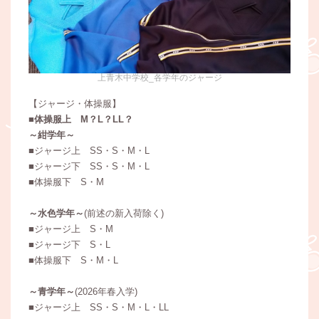
上青木中学校_各学年のジャージ
【ジャージ・体操服】
■体操服上 M？L？LL？
～紺学年～
■ジャージ上 SS・S・M・L
■ジャージ下 SS・S・M・L
■体操服下 S・M
～水色学年～
(前述の新入荷除く)
■ジャージ上 S・M
■ジャージ下 S・L
■体操服下 S・M・L
～青学年～
(2026年春入学)
■ジャージ上 SS・S・M・L・LL