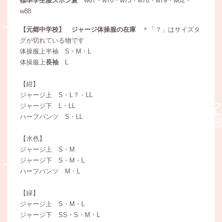
標準学生服ズボン夏
w67・w70・w73・w76・w79・w82・
w88
【元郷中学校】 ジャージ体操服の在庫
＊「？」はサイズタ
グが切れている物です
体操服上半袖 S・M・L
体操服上
長袖
L
【紺】
ジャージ上 S・L？・LL
ジャージ下 L・LL
ハーフパンツ S・LL
【水色】
ジャージ上 S・M
ジャージ下 S・M・L
ハーフパンツ M・L
【緑】
ジャージ上 S・M・L
ジャージ下 SS・S・M・L