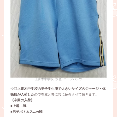
上青木中学校_水色_ハーフパンツ
今回
上青木中学校の男子学生服で大きいサイズのジャージ・体
操服が入荷した
ので在庫と共に共に紹介させて頂きます。
《今回の入荷》
■上着…BL
■男子ボトムス…w96