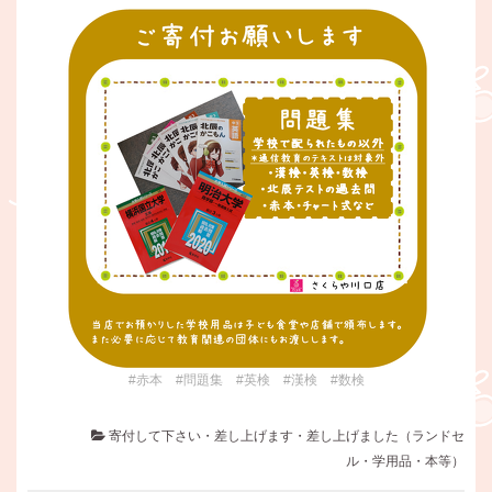
#赤本 #問題集 #英検 #漢検 #数検
寄付して下さい・差し上げます・差し上げました（ランドセ
ル・学用品・本等）