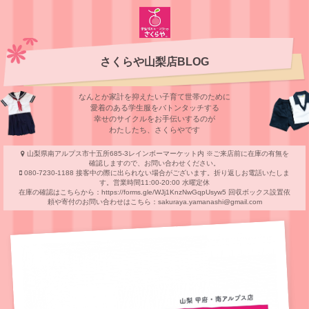
さくらや山梨店BLOG
なんとか家計を抑えたい子育て世帯のために
愛着のある学⽣服をバトンタッチする
幸せのサイクルをお⼿伝いするのが
わたしたち、さくらやです
山梨県南アルプス市十五所685‐3レインボーマーケット内 ※ご来店前に在庫の有無を
確認しますので、お問い合わせください。
080-7230‐1188 接客中の際に出られない場合がございます。折り返しお電話いたしま
す。営業時間11:00-20:00 水曜定休
在庫の確認はこちらから：https://forms.gle/WJj1KnzNwGqpUsyw5 回収ボックス設置依
頼や寄付のお問い合わせはこちら：sakuraya.yamanashi@gmail.com