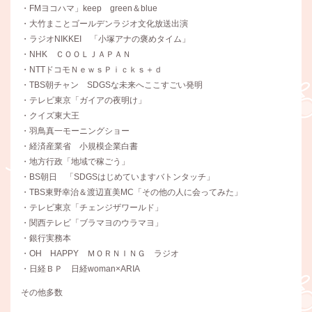
・FMヨコハマ」keep green＆blue
・大竹まことゴールデンラジオ文化放送出演
・ラジオNIKKEI 「小塚アナの褒めタイム」
・NHK ＣＯＯＬＪＡＰＡＮ
・NTTドコモＮｅｗｓＰｉｃｋｓ＋ｄ
・TBS朝チャン SDGSな未来へここすごい発明
・テレビ東京「ガイアの夜明け」
・クイズ東大王
・羽鳥真一モーニングショー
・経済産業省 小規模企業白書
・地方行政「地域で稼ごう」
・BS朝日 「SDGSはじめていますバトンタッチ」
・TBS東野幸治＆渡辺直美MC「その他の人に会ってみた」
・テレビ東京「チェンジザワールド」
・関西テレビ「ブラマヨのウラマヨ」
・銀行実務本
・OH HAPPY ＭＯＲＮＩＮＧ ラジオ
・日経ＢＰ 日経woman×ARIA
その他多数