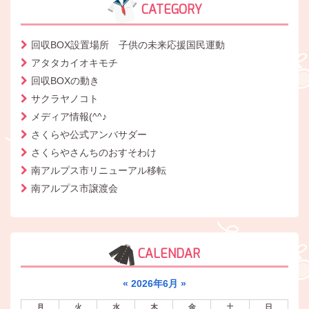
CATEGORY
回収BOX設置場所 子供の未来応援国民運動
アタタカイオキモチ
回収BOXの動き
サクラヤノコト
メディア情報(^^♪
さくらや公式アンバサダー
さくらやさんちのおすそわけ
南アルプス市リニューアル移転
南アルプス市譲渡会
CALENDAR
«
2026年6月
»
月
火
水
木
金
土
日