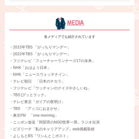
MEDIA
各メディアでも紹介されています
・2015年TBS 「がっちりマンデー」
・2022年TBS 「がっちりマンデー」
・フジテレビ「フューチャーランナーズ17の未来」
・NHK「おはよう日本」
・NHK「ニュースウォッチナイン」
・テレビ朝日 「日本のチカラ」
・フジテレビ「ウッチャンのクイズやさしいね」
・TBS [グッとラック」
・テレビ東京「ガイアの夜明け」
・TBS 「アッコにおまかせ」
・東京FM 「one morning」
・ニッポン放送「阿部亮のNGO世界一周」ラジオ出演
・ビズリーチ「私のキャリアアップ」web掲載取材
・よしもとBS「ワシんとこポスト」