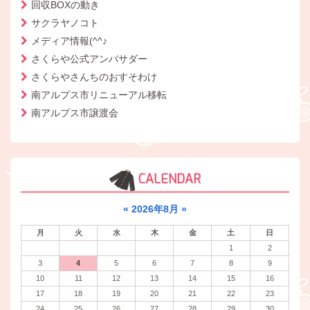
回収BOXの動き
サクラヤノコト
メディア情報(^^♪
さくらや公式アンバサダー
さくらやさんちのおすそわけ
南アルプス市リニューアル移転
南アルプス市譲渡会
CALENDAR
«
2026年8月
»
月
火
水
木
金
土
日
1
2
3
4
5
6
7
8
9
10
11
12
13
14
15
16
17
18
19
20
21
22
23
24
25
26
27
28
29
30