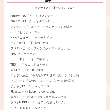
各メディアでも紹介されています
・2015年TBS 「がっちりマンデー」
・2022年TBS 「がっちりマンデー」
・フジテレビ「フューチャーランナーズ17の未来」
・NHK「おはよう日本」
・NHK「ニュースウォッチナイン」
・テレビ朝日 「日本のチカラ」
・フジテレビ「ウッチャンのクイズやさしいね」
・TBS [グッとラック」
・テレビ東京「ガイアの夜明け」
・TBS 「アッコにおまかせ」
・東京FM 「one morning」
・ニッポン放送「阿部亮のNGO世界一周」ラジオ出演
・ビズリーチ「私のキャリアアップ」web掲載取材
・よしもとBS「ワシんとこポスト」
・FMヨコハマ」keep green＆blue
・大竹まことゴールデンラジオ文化放送出演
・ラジオNIKKEI 「小塚アナの褒めタイム」
・NHK ＣＯＯＬＪＡＰＡＮ