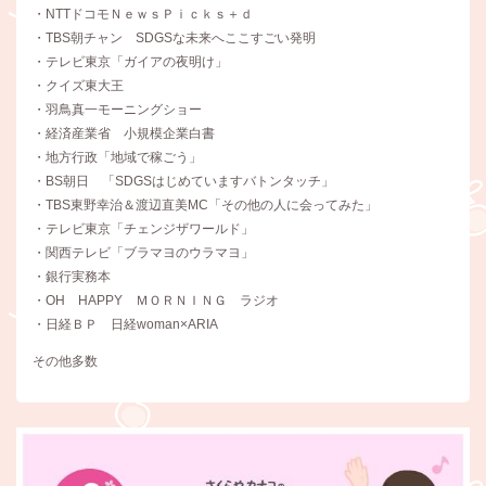
・NTTドコモＮｅｗｓＰｉｃｋｓ＋ｄ
・TBS朝チャン SDGSな未来へここすごい発明
・テレビ東京「ガイアの夜明け」
・クイズ東大王
・羽鳥真一モーニングショー
・経済産業省 小規模企業白書
・地方行政「地域で稼ごう」
・BS朝日 「SDGSはじめていますバトンタッチ」
・TBS東野幸治＆渡辺直美MC「その他の人に会ってみた」
・テレビ東京「チェンジザワールド」
・関西テレビ「ブラマヨのウラマヨ」
・銀行実務本
・OH HAPPY ＭＯＲＮＩＮＧ ラジオ
・日経ＢＰ 日経woman×ARIA
その他多数