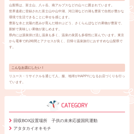
山梨県は、富士山、八ヶ岳、南アルプスなどの山々に囲まれています。
世界遺産に登録された富士山や山中湖、河口湖などの湖も豊富で自然が豊かな
環境で生活できることに幸せを感じます。
豊富な水と太陽の恵みが育んだ桃やぶどう、さくらんぼなどの果物が豊富で、
新鮮で美味しい果物が楽しめます。
県内には源泉掛け流し温泉も多く、温泉の泉質も多様性に富んでいます。東京
から電車で約2時間とアクセスが良く、日帰り温泉旅行におすすめな山梨県で
す。
こんなお店にしたい！
リユース・リサイクルを通じて人、服、地球がHAPPYになるお店づくりを行っ
ています。
CATEGORY
回収BOX設置場所 子供の未来応援国民運動
アタタカイオキモチ