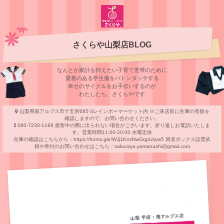
さくらや山梨店BLOG
なんとか家計を抑えたい子育て世帯のために
愛着のある学⽣服をバトンタッチする
幸せのサイクルをお⼿伝いするのが
わたしたち、さくらやです
山梨県南アルプス市十五所685‐3レインボーマーケット内 ※ご来店前に在庫の有無を
確認しますので、お問い合わせください。
080-7230‐1188 接客中の際に出られない場合がございます。折り返しお電話いたしま
す。営業時間11:00-20:00 水曜定休
在庫の確認はこちらから：https://forms.gle/WJj1KnzNwGqpUsyw5 回収ボックス設置依
頼や寄付のお問い合わせはこちら：sakuraya.yamanashi@gmail.com