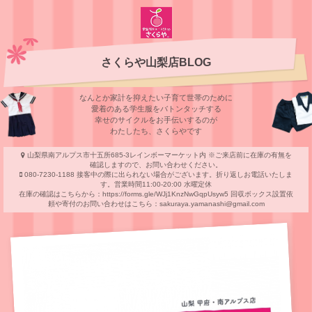
さくらや山梨店BLOG
なんとか家計を抑えたい子育て世帯のために
愛着のある学⽣服をバトンタッチする
幸せのサイクルをお⼿伝いするのが
わたしたち、さくらやです
山梨県南アルプス市十五所685‐3レインボーマーケット内 ※ご来店前に在庫の有無を
確認しますので、お問い合わせください。
080-7230‐1188 接客中の際に出られない場合がございます。折り返しお電話いたしま
す。営業時間11:00-20:00 水曜定休
在庫の確認はこちらから：https://forms.gle/WJj1KnzNwGqpUsyw5 回収ボックス設置依
頼や寄付のお問い合わせはこちら：sakuraya.yamanashi@gmail.com