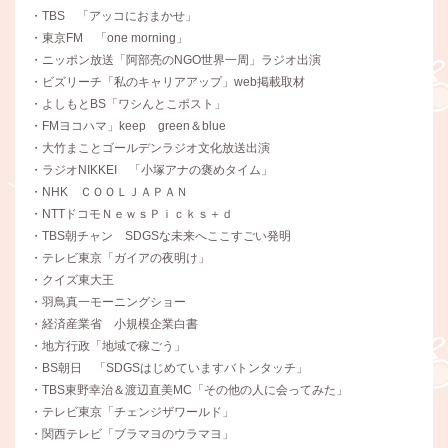
・TBS 「アッコにおまかせ」
・東京FM 「one morning」
・ニッポン放送「阿部亮のNGO世界一周」ラジオ出演
・ビズリーチ「私のキャリアアップ」web掲載取材
・よしもとBS「ワシんとこポスト」
・FMヨコハマ」keep green＆blue
・大竹まことゴールデンラジオ文化放送出演
・ラジオNIKKEI 「小塚アナの褒めタイム」
・NHK ＣＯＯＬＪＡＰＡＮ
・NTTドコモＮｅｗｓＰｉｃｋｓ＋ｄ
・TBS朝チャン SDGSな未来へここすごい発明
・テレビ東京「ガイアの夜明け」
・クイズ東大王
・羽鳥真一モーニングショー
・経済産業省 小規模企業白書
・地方行政「地域で稼ごう」
・BS朝日 「SDGSはじめていますバトンタッチ」
・TBS東野幸治＆渡辺直美MC「その他の人に会ってみた」
・テレビ東京「チェンジザワールド」
・関西テレビ「ブラマヨのウラマヨ」