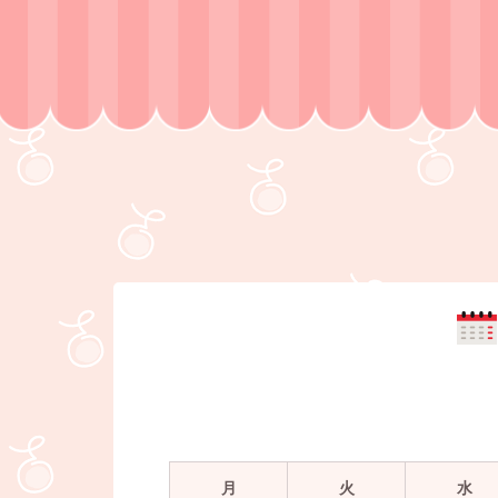
月
火
水