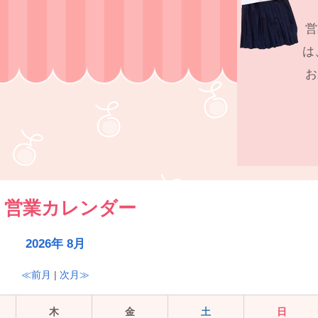
営
は
お
営業カレンダー
2026年 8月
≪前月
|
次月≫
木
金
土
日