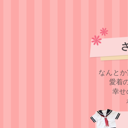
なんとか
愛着
幸せ