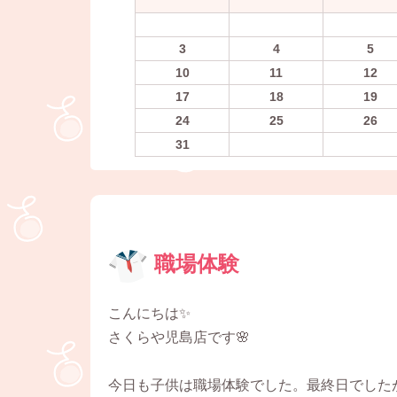
3
4
5
10
11
12
17
18
19
24
25
26
31
職場体験
こんにちは✨
さくらや児島店です🌸
今日も子供は職場体験でした。最終日でした