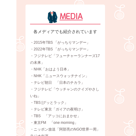
MEDIA
各メディアでも紹介されています
・2015年TBS 「がっちりマンデー」
・2022年TBS 「がっちりマンデー」
・フジテレビ「フューチャーランナーズ17
の未来」
・NHK「おはよう日本」
・NHK「ニュースウォッチナイン」
・テレビ朝日 「日本のチカラ」
・フジテレビ「ウッチャンのクイズやさし
いね」
・TBS [グッとラック」
・テレビ東京「ガイアの夜明け」
・TBS 「アッコにおまかせ」
・東京FM 「one morning」
・ニッポン放送「阿部亮のNGO世界一周」
ラジオ出演