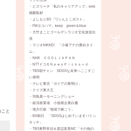
・ビズリーチ「私のキャリアアップ」web
掲載取材
・よしもとBS「ワシんとこポスト」
・FMヨコハマ」keep green＆blue
・大竹まことゴールデンラジオ文化放送出
演
・ラジオNIKKEI 「小塚アナの褒めタイ
ム」
・NHK ＣＯＯＬＪＡＰＡＮ
・NTTドコモＮｅｗｓＰｉｃｋｓ＋ｄ
・TBS朝チャン SDGSな未来へここすご
い発明
・テレビ東京「ガイアの夜明け」
・クイズ東大王
・羽鳥真一モーニングショー
・経済産業省 小規模企業白書
・地方行政「地域で稼ごう」
のこと
・BS朝日 「SDGSはじめていますバトン
タッチ」
・TBS東野幸治＆渡辺直美MC「その他の