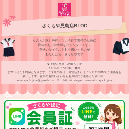
さくらや児島店BLOG
なんとか家計を抑えたい子育て世帯のために
愛着のある学⽣服をバトンタッチする
幸せのサイクルをお⼿伝いするのが
わたしたち、さくらやです
倉敷市児島下の町7-6-12
080-3877-4394 井本
営業日はご予約制となります。ご来店の際は、お電話またはインスタのDMでご連絡をお
願いします。在庫のお問い合わせもお気軽にご連絡ください🌸
sakuraya.kojima@gmail.com 🌸 http://instagram.com/sakuraya.kojima