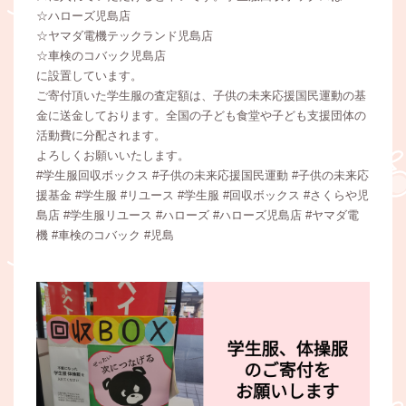
☆ハローズ児島店
☆ヤマダ電機テックランド児島店
☆車検のコバック児島店
に設置しています。
ご寄付頂いた学生服の査定額は、子供の未来応援国民運動の基
金に送金しております。全国の子ども食堂や子ども支援団体の
活動費に分配されます。
よろしくお願いいたします。
#学生服回収ボックス #子供の未来応援国民運動 #子供の未来応
援基金 #学生服 #リユース #学生服 #回収ボックス #さくらや児
島店 #学生服リユース #ハローズ #ハローズ児島店 #ヤマダ電
機 #車検のコバック #児島