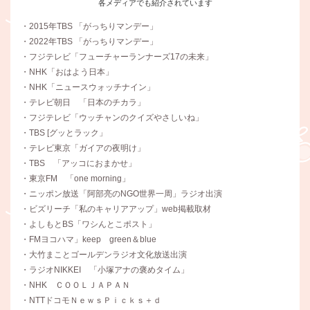
各メディアでも紹介されています
・2015年TBS 「がっちりマンデー」
・2022年TBS 「がっちりマンデー」
・フジテレビ「フューチャーランナーズ17の未来」
・NHK「おはよう日本」
・NHK「ニュースウォッチナイン」
・テレビ朝日 「日本のチカラ」
・フジテレビ「ウッチャンのクイズやさしいね」
・TBS [グッとラック」
・テレビ東京「ガイアの夜明け」
・TBS 「アッコにおまかせ」
・東京FM 「one morning」
・ニッポン放送「阿部亮のNGO世界一周」ラジオ出演
・ビズリーチ「私のキャリアアップ」web掲載取材
・よしもとBS「ワシんとこポスト」
・FMヨコハマ」keep green＆blue
・大竹まことゴールデンラジオ文化放送出演
・ラジオNIKKEI 「小塚アナの褒めタイム」
・NHK ＣＯＯＬＪＡＰＡＮ
・NTTドコモＮｅｗｓＰｉｃｋｓ＋ｄ