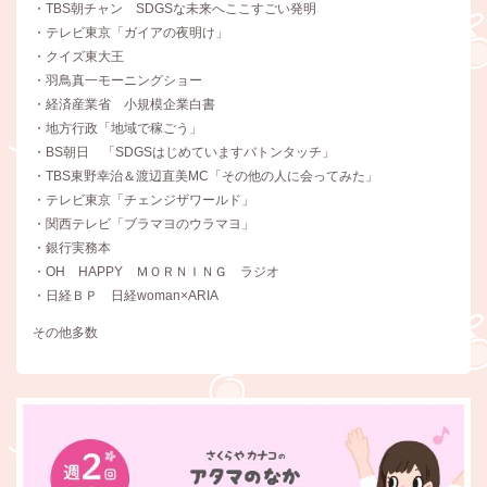
・TBS朝チャン SDGSな未来へここすごい発明
・テレビ東京「ガイアの夜明け」
・クイズ東大王
・羽鳥真一モーニングショー
・経済産業省 小規模企業白書
・地方行政「地域で稼ごう」
・BS朝日 「SDGSはじめていますバトンタッチ」
・TBS東野幸治＆渡辺直美MC「その他の人に会ってみた」
・テレビ東京「チェンジザワールド」
・関西テレビ「ブラマヨのウラマヨ」
・銀行実務本
・OH HAPPY ＭＯＲＮＩＮＧ ラジオ
・日経ＢＰ 日経woman×ARIA
その他多数