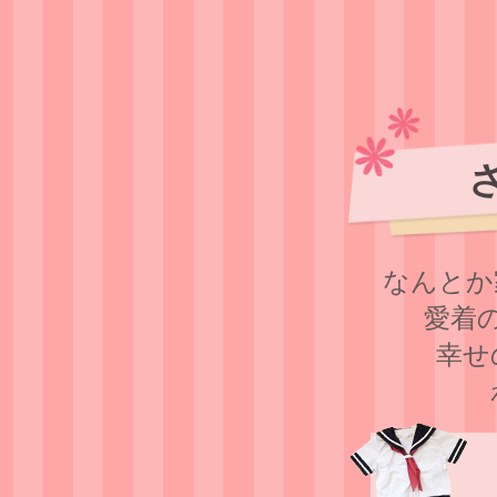
なんとか
愛着
幸せ