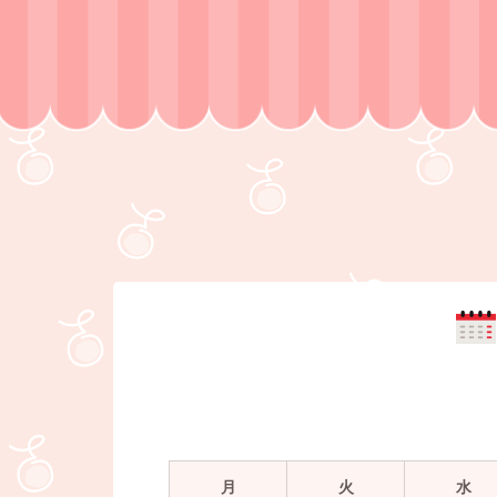
月
火
水