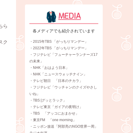
MEDIA
ちら
各メディアでも紹介されています
・2015年TBS 「がっちりマンデー」
スク
・2022年TBS 「がっちりマンデー」
・フジテレビ「フューチャーランナーズ17
の未来」
・NHK「おはよう日本」
・NHK「ニュースウォッチナイン」
・テレビ朝日 「日本のチカラ」
・フジテレビ「ウッチャンのクイズやさし
いね」
・TBS [グッとラック」
・テレビ東京「ガイアの夜明け」
・TBS 「アッコにおまかせ」
・東京FM 「one morning」
・ニッポン放送「阿部亮のNGO世界一周」
ラジオ出演