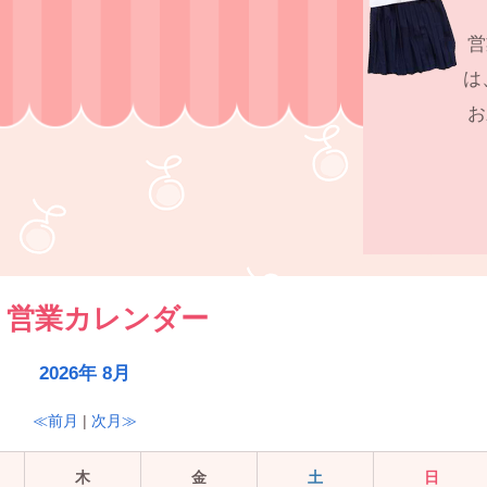
営
は
お
営業カレンダー
2026年 8月
≪前月
|
次月≫
木
金
土
日