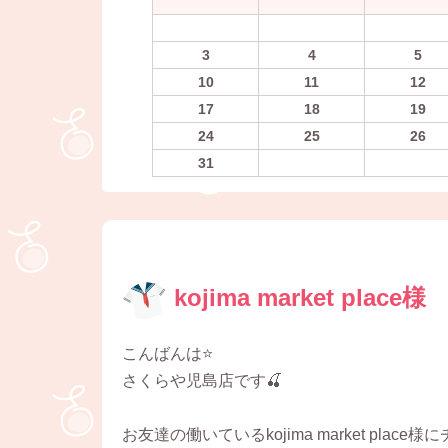
3
4
5
10
11
12
17
18
19
24
25
26
31
kojima market place様
こんばんは⭐
さくらや児島店です🍒
お友達の働いているkojima market pla