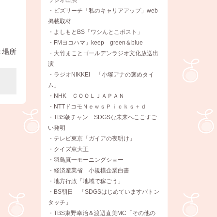
・ビズリーチ「私のキャリアアップ」web
掲載取材
・よしもとBS「ワシんとこポスト」
・FMヨコハマ」keep green＆blue
き場所
・大竹まことゴールデンラジオ文化放送出
演
・ラジオNIKKEI 「小塚アナの褒めタイ
ム」
・NHK ＣＯＯＬＪＡＰＡＮ
・NTTドコモＮｅｗｓＰｉｃｋｓ＋ｄ
・TBS朝チャン SDGSな未来へここすご
い発明
・テレビ東京「ガイアの夜明け」
・クイズ東大王
・羽鳥真一モーニングショー
・経済産業省 小規模企業白書
・地方行政「地域で稼ごう」
・BS朝日 「SDGSはじめていますバトン
タッチ」
・TBS東野幸治＆渡辺直美MC「その他の