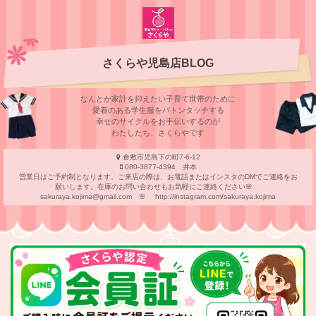
さくらや児島店BLOG
なんとか家計を抑えたい子育て世帯のために
愛着のある学⽣服をバトンタッチする
幸せのサイクルをお⼿伝いするのが
わたしたち、さくらやです
倉敷市児島下の町7-6-12
080-3877-4394 井本
営業日はご予約制となります。ご来店の際は、お電話またはインスタのDMでご連絡をお
願いします。在庫のお問い合わせもお気軽にご連絡ください🌸
sakuraya.kojima@gmail.com 🌸 http://instagram.com/sakuraya.kojima