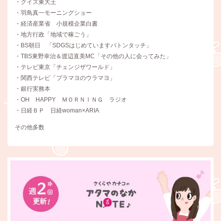
・クイズ東大王
・羽鳥真一モーニングショー
・経済産業省 小規模企業白書
・地方行政「地域で稼ごう」
・BS朝日 「SDGSはじめていますバトンタッチ」
・TBS東野幸治＆渡辺直美MC「その他の人に会ってみた」
・テレビ東京「チェンジザワールド」
・関西テレビ「ブラマヨのウラマヨ」
・銀行実務本
・OH HAPPY ＭＯＲＮＩＮＧ ラジオ
・日経ＢＰ 日経woman×ARIA
その他多数