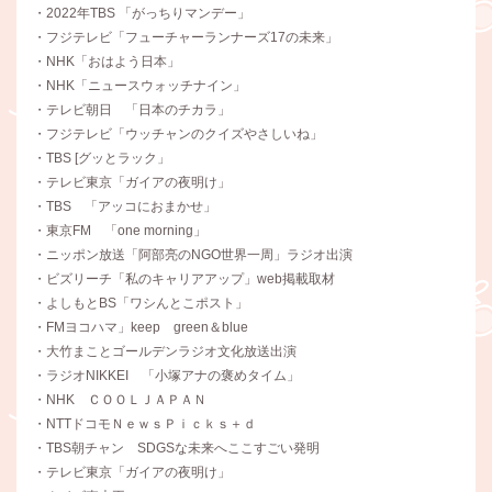
・2022年TBS 「がっちりマンデー」
・フジテレビ「フューチャーランナーズ17の未来」
・NHK「おはよう日本」
・NHK「ニュースウォッチナイン」
・テレビ朝日 「日本のチカラ」
・フジテレビ「ウッチャンのクイズやさしいね」
・TBS [グッとラック」
・テレビ東京「ガイアの夜明け」
・TBS 「アッコにおまかせ」
・東京FM 「one morning」
・ニッポン放送「阿部亮のNGO世界一周」ラジオ出演
・ビズリーチ「私のキャリアアップ」web掲載取材
・よしもとBS「ワシんとこポスト」
・FMヨコハマ」keep green＆blue
・大竹まことゴールデンラジオ文化放送出演
・ラジオNIKKEI 「小塚アナの褒めタイム」
・NHK ＣＯＯＬＪＡＰＡＮ
・NTTドコモＮｅｗｓＰｉｃｋｓ＋ｄ
・TBS朝チャン SDGSな未来へここすごい発明
・テレビ東京「ガイアの夜明け」