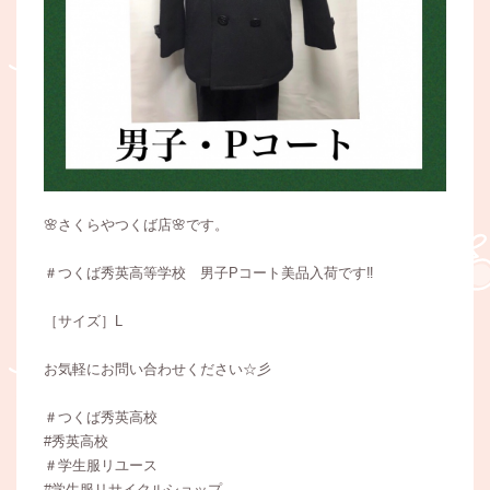
🌸さくらやつくば店🌸です。
＃つくば秀英高等学校 男子Pコート美品入荷です‼️
［サイズ］L
お気軽にお問い合わせください☆彡
＃つくば秀英高校
#秀英高校
＃学生服リユース
#学生服リサイクルショップ