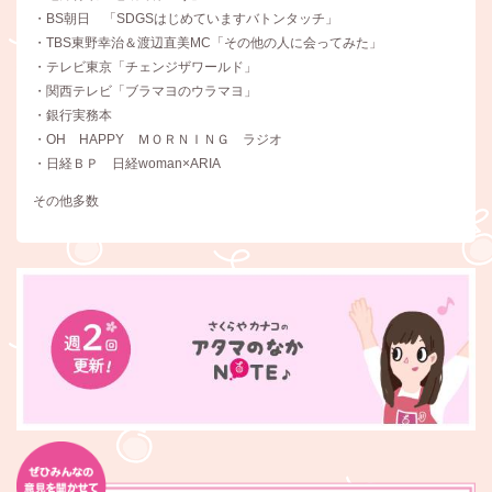
・BS朝日 「SDGSはじめていますバトンタッチ」
・TBS東野幸治＆渡辺直美MC「その他の人に会ってみた」
・テレビ東京「チェンジザワールド」
・関西テレビ「ブラマヨのウラマヨ」
・銀行実務本
・OH HAPPY ＭＯＲＮＩＮＧ ラジオ
・日経ＢＰ 日経woman×ARIA
その他多数