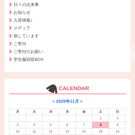
日々の出来事
お知らせ
入荷情報♪
メディア
探しています
ご寄付
ご寄付のお願い
学生服回収BOX
CALENDAR
«
2025年11月
»
月
火
水
木
金
土
日
1
2
3
4
5
6
7
8
9
10
11
12
13
14
15
16