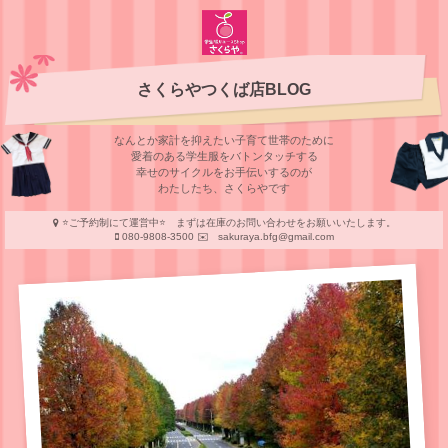
さくらやつくば店BLOG
なんとか家計を抑えたい子育て世帯のために
愛着のある学⽣服をバトンタッチする
幸せのサイクルをお⼿伝いするのが
わたしたち、さくらやです
⭐️ご予約制にて運営中⭐️ まずは在庫のお問い合わせをお願いいたします。
080-9808-3500 ✉️ sakuraya.bfg@gmail.com