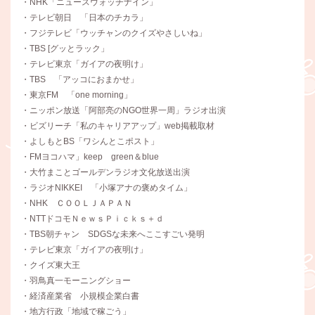
・NHK「ニュースウォッチナイン」
・テレビ朝日 「日本のチカラ」
・フジテレビ「ウッチャンのクイズやさしいね」
・TBS [グッとラック」
・テレビ東京「ガイアの夜明け」
・TBS 「アッコにおまかせ」
・東京FM 「one morning」
・ニッポン放送「阿部亮のNGO世界一周」ラジオ出演
・ビズリーチ「私のキャリアアップ」web掲載取材
・よしもとBS「ワシんとこポスト」
・FMヨコハマ」keep green＆blue
・大竹まことゴールデンラジオ文化放送出演
・ラジオNIKKEI 「小塚アナの褒めタイム」
・NHK ＣＯＯＬＪＡＰＡＮ
・NTTドコモＮｅｗｓＰｉｃｋｓ＋ｄ
・TBS朝チャン SDGSな未来へここすごい発明
・テレビ東京「ガイアの夜明け」
・クイズ東大王
・羽鳥真一モーニングショー
・経済産業省 小規模企業白書
・地方行政「地域で稼ごう」