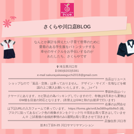
さくらや川口店BLOG
なんとか家計を抑えたい子育て世帯のために
愛着のある学⽣服をバトンタッチする
幸せのサイクルをお⼿伝いするのが
わたしたち、さくらやです
埼玉県川口市
090(9203)5381
e-mail sakurayakawaguchi2018@gmail.com
******************************************************************************** 当店はリユース
ショップなので「返品・交換」は承っておりません。 デザイン・サイズ・生地などを確
認の上ご購入お願いいたします。(o_ _)ｏﾍﾟｺ
******************************************************************************** 季節外品はバッ
クヤードにあります。カビ防止の為パッキングしていますので、冬物は9月末から夏物は
GW後を目途の対応となります。(衣替えはGWと秋のお彼岸で行います)
******************************************************************************** 在庫のお問合せ
は下記URLの入力フォームで承っています。 https://forms.gle/xn8Jw3i89xp6biNv5 (他、
ブログに貼ってあるピンク色の画像ボタンをクリック!!) ※現在お取り置きはしていませ
ん※ ご試着後の金銭的事情のみ1週間お取り置きさせて頂きます。
******************************************************************************** 店舗住所:川口市
並木1丁目6-35 川口サマリヤマンション