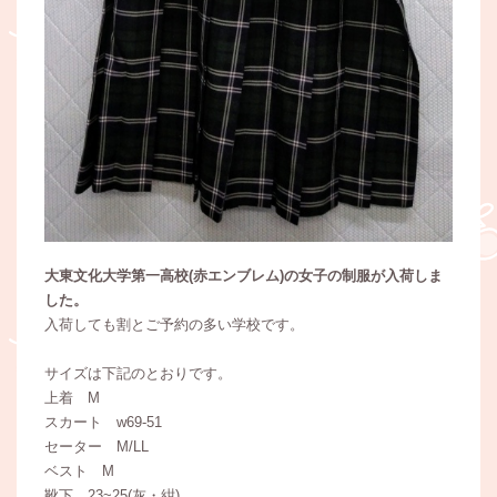
大東文化大学第一高校(赤エンブレム)の女子の制服が入荷しま
した。
入荷しても割とご予約の多い学校です。
サイズは下記のとおりです。
上着 M
スカート w69-51
セーター M/LL
ベスト M
靴下 23~25(灰・紺)