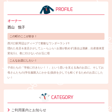
PROFILE
オーナー
西山 悦子
この町のここが好き！
西川口駅周辺はディープで素敵なワンダーランド‼
隠れた名店＆迷店さがしてふ～らふら✨お酒が飲めず(過去は酒豪…出産後体質
変化💦)、夜に行けないのが玉に瑕
こんなお店にしたい！
子供たちの「学校に行きたい！！」という思いを支える為のお店に、そしてお
母さんたちの(学生服購入にかかる)負担を少しでも軽くするためのお店にした
い！
CATEGORY
ご利用案内とお知らせ