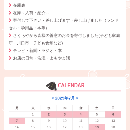
在庫表
在庫～入荷・紹介～
寄付して下さい・差し上げます・差し上げました（ランド
セル・学用品・本等）
さくらやから皆様の善意のお金を寄付しました(子ども家庭
庁・川口市・子ども食堂など)
テレビ・新聞・ラジオ・本
お店の日常・洗濯・よもやま話
CALENDAR
«
2025年7月
»
月
火
水
木
金
土
日
1
2
3
4
5
6
7
8
9
10
11
12
13
14
15
16
17
18
19
20