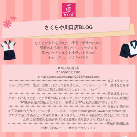
さくらや川口店BLOG
なんとか家計を抑えたい子育て世帯のために
愛着のある学⽣服をバトンタッチする
幸せのサイクルをお⼿伝いするのが
わたしたち、さくらやです
埼玉県川口市
090(9203)5381
e-mail sakurayakawaguchi2018@gmail.com
******************************************************************************** 当店はリユース
ショップなので「返品・交換」は承っておりません。 デザイン・サイズ・生地などを確
認の上ご購入お願いいたします。(o_ _)ｏﾍﾟｺ
******************************************************************************** 季節外品はバッ
クヤードにあります。カビ防止の為パッキングしていますので、冬物は9月末から夏物は
GW後を目途の対応となります。(衣替えはGWと秋のお彼岸で行います)
******************************************************************************** 在庫のお問合せ
は下記URLの入力フォームで承っています。 https://forms.gle/xn8Jw3i89xp6biNv5 (他、
ブログに貼ってあるピンク色の画像ボタンをクリック!!) ※現在お取り置きはしていませ
ん※ ご試着後の金銭的事情のみ1週間お取り置きさせて頂きます。
******************************************************************************** 店舗住所:川口市
並木1丁目6-35 川口サマリヤマンション