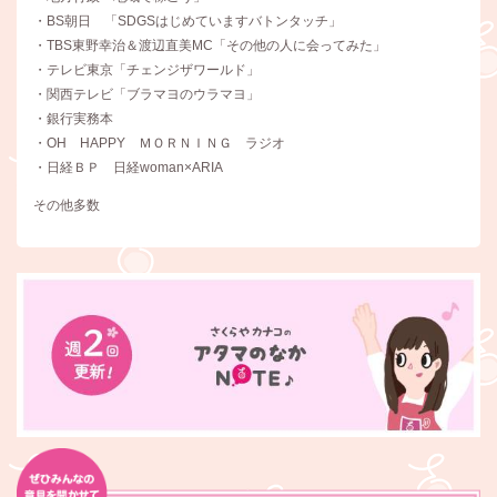
・BS朝日 「SDGSはじめていますバトンタッチ」
・TBS東野幸治＆渡辺直美MC「その他の人に会ってみた」
・テレビ東京「チェンジザワールド」
・関西テレビ「ブラマヨのウラマヨ」
・銀行実務本
・OH HAPPY ＭＯＲＮＩＮＧ ラジオ
・日経ＢＰ 日経woman×ARIA
その他多数