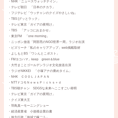
・NHK「ニュースウォッチナイン」
・テレビ朝日 「日本のチカラ」
・フジテレビ「ウッチャンのクイズやさしいね」
・TBS [グッとラック」
・テレビ東京「ガイアの夜明け」
・TBS 「アッコにおまかせ」
・東京FM 「one morning」
・ニッポン放送「阿部亮のNGO世界一周」ラジオ出演
・ビズリーチ「私のキャリアアップ」web掲載取材
・よしもとBS「ワシんとこポスト」
・FMヨコハマ」keep green＆blue
・大竹まことゴールデンラジオ文化放送出演
・ラジオNIKKEI 「小塚アナの褒めタイム」
・NHK ＣＯＯＬＪＡＰＡＮ
・NTTドコモＮｅｗｓＰｉｃｋｓ＋ｄ
・TBS朝チャン SDGSな未来へここすごい発明
・テレビ東京「ガイアの夜明け」
・クイズ東大王
・羽鳥真一モーニングショー
・経済産業省 小規模企業白書
・地方行政「地域で稼ごう」