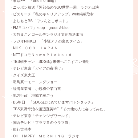
・東京FM 「one morning」
・ニッポン放送「阿部亮のNGO世界一周」ラジオ出演
・ビズリーチ「私のキャリアアップ」web掲載取材
・よしもとBS「ワシんとこポスト」
・FMヨコハマ」keep green＆blue
・大竹まことゴールデンラジオ文化放送出演
・ラジオNIKKEI 「小塚アナの褒めタイム」
・NHK ＣＯＯＬＪＡＰＡＮ
・NTTドコモＮｅｗｓＰｉｃｋｓ＋ｄ
・TBS朝チャン SDGSな未来へここすごい発明
・テレビ東京「ガイアの夜明け」
・クイズ東大王
・羽鳥真一モーニングショー
・経済産業省 小規模企業白書
・地方行政「地域で稼ごう」
・BS朝日 「SDGSはじめていますバトンタッチ」
・TBS東野幸治＆渡辺直美MC「その他の人に会ってみた」
・テレビ東京「チェンジザワールド」
・関西テレビ「ブラマヨのウラマヨ」
・銀行実務本
・OH HAPPY ＭＯＲＮＩＮＧ ラジオ