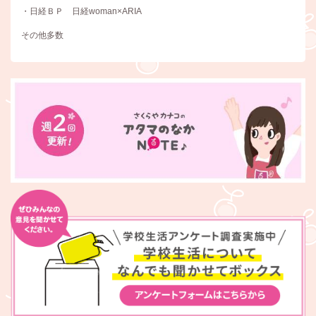
・日経ＢＰ 日経woman×ARIA
その他多数