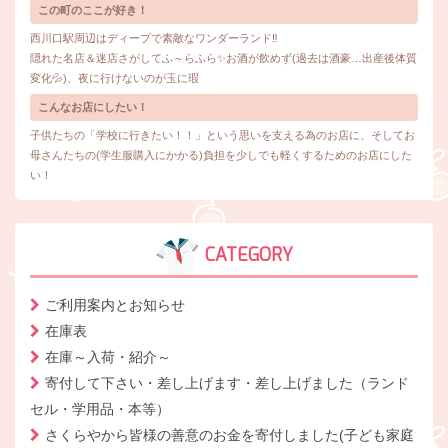
この町のここが好き！
西川口駅周辺はディープで素敵なワンダーランド‼
隠れた名店＆迷店さがしてふ～らふら✨お酒が飲めず(過去は酒豪…出産後体質
変化💦)、夜に行けないのが玉に瑕
こんなお店にしたい！
子供たちの「学校に行きたい！！」という思いを支える為のお店に、そしてお
母さんたちの(学生服購入にかかる)負担を少しでも軽くするためのお店にした
い！
CATEGORY
ご利用案内とお知らせ
在庫表
在庫～入荷・紹介～
寄付して下さい・差し上げます・差し上げました（ランド
セル・学用品・本等）
さくらやから皆様の善意のお金を寄付しました(子ども家庭