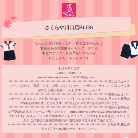
さくらや川口店BLOG
なんとか家計を抑えたい子育て世帯のために
愛着のある学⽣服をバトンタッチする
幸せのサイクルをお⼿伝いするのが
わたしたち、さくらやです
埼玉県川口市
090(9203)5381
e-mail sakurayakawaguchi2018@gmail.com
******************************************************************************** 当店はリユース
ショップなので「返品・交換」は承っておりません。 デザイン・サイズ・生地などを確
認の上ご購入お願いいたします。(o_ _)ｏﾍﾟｺ
******************************************************************************** 季節外品はバッ
クヤードにあります。カビ防止の為パッキングしていますので、冬物は9月末から夏物は
GW後を目途の対応となります。(衣替えはGWと秋のお彼岸で行います)
******************************************************************************** 在庫のお問合せ
は下記URLの入力フォームで承っています。 https://forms.gle/xn8Jw3i89xp6biNv5 (他、
ブログに貼ってあるピンク色の画像ボタンをクリック!!) ※現在お取り置きはしていませ
ん※ ご試着後の金銭的事情のみ1週間お取り置きさせて頂きます。
******************************************************************************** 店舗住所:川口市
並木1丁目6-35 川口サマリヤマンション