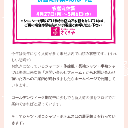
今年は例年になく入荷が多く未だ店内で山積み状態です。(うれ
しい悲鳴✨)
お急ぎになっている
ジャージ・体操服・長袖シャツ・半袖シャ
ツ
は準備出来次第
「お問い合わせフォーム」からお問い合わせ
頂いた方へのご案内が終わり
ましたら
ホームページで公開
して
いきます。
ゴールデンウィーク期間中
に少しでも新入荷の服をブログでご
案内できればと思っています。
そして
シャツ・ポロシャツ・
ボトムスはの展示替えも行ってい
きます。