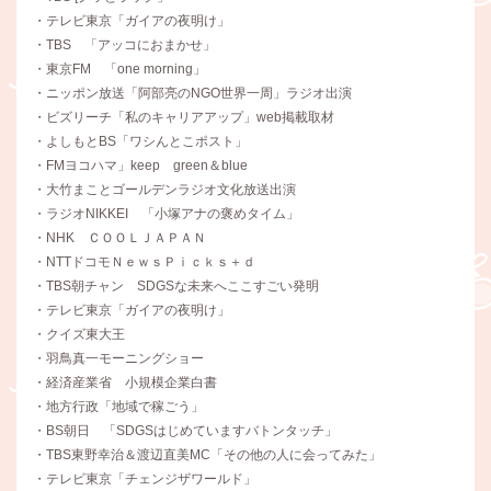
・テレビ東京「ガイアの夜明け」
・TBS 「アッコにおまかせ」
・東京FM 「one morning」
・ニッポン放送「阿部亮のNGO世界一周」ラジオ出演
・ビズリーチ「私のキャリアアップ」web掲載取材
・よしもとBS「ワシんとこポスト」
・FMヨコハマ」keep green＆blue
・大竹まことゴールデンラジオ文化放送出演
・ラジオNIKKEI 「小塚アナの褒めタイム」
・NHK ＣＯＯＬＪＡＰＡＮ
・NTTドコモＮｅｗｓＰｉｃｋｓ＋ｄ
・TBS朝チャン SDGSな未来へここすごい発明
・テレビ東京「ガイアの夜明け」
・クイズ東大王
・羽鳥真一モーニングショー
・経済産業省 小規模企業白書
・地方行政「地域で稼ごう」
・BS朝日 「SDGSはじめていますバトンタッチ」
・TBS東野幸治＆渡辺直美MC「その他の人に会ってみた」
・テレビ東京「チェンジザワールド」