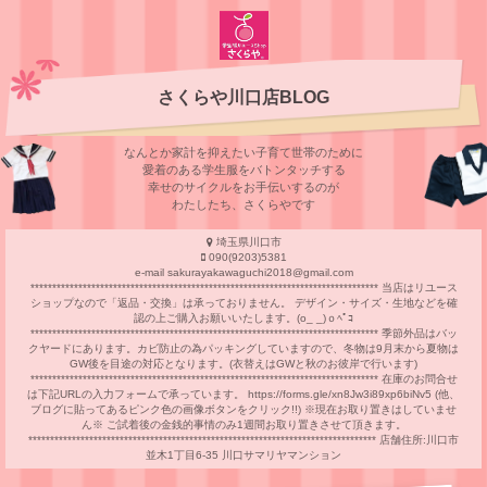
さくらや川口店BLOG
なんとか家計を抑えたい子育て世帯のために
愛着のある学⽣服をバトンタッチする
幸せのサイクルをお⼿伝いするのが
わたしたち、さくらやです
埼玉県川口市
090(9203)5381
e-mail sakurayakawaguchi2018@gmail.com
******************************************************************************** 当店はリユース
ショップなので「返品・交換」は承っておりません。 デザイン・サイズ・生地などを確
認の上ご購入お願いいたします。(o_ _)ｏﾍﾟｺ
******************************************************************************** 季節外品はバッ
クヤードにあります。カビ防止の為パッキングしていますので、冬物は9月末から夏物は
GW後を目途の対応となります。(衣替えはGWと秋のお彼岸で行います)
******************************************************************************** 在庫のお問合せ
は下記URLの入力フォームで承っています。 https://forms.gle/xn8Jw3i89xp6biNv5 (他、
ブログに貼ってあるピンク色の画像ボタンをクリック!!) ※現在お取り置きはしていませ
ん※ ご試着後の金銭的事情のみ1週間お取り置きさせて頂きます。
******************************************************************************** 店舗住所:川口市
並木1丁目6-35 川口サマリヤマンション