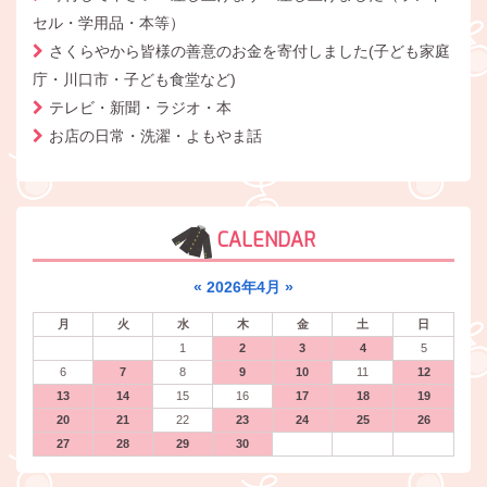
セル・学用品・本等）
さくらやから皆様の善意のお金を寄付しました(子ども家庭
庁・川口市・子ども食堂など)
テレビ・新聞・ラジオ・本
お店の日常・洗濯・よもやま話
CALENDAR
«
2026年4月
»
月
火
水
木
金
土
日
1
2
3
4
5
6
7
8
9
10
11
12
13
14
15
16
17
18
19
20
21
22
23
24
25
26
27
28
29
30