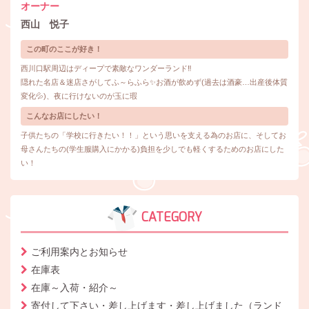
オーナー
西山 悦子
この町のここが好き！
西川口駅周辺はディープで素敵なワンダーランド‼
隠れた名店＆迷店さがしてふ～らふら✨お酒が飲めず(過去は酒豪…出産後体質
変化💦)、夜に行けないのが玉に瑕
こんなお店にしたい！
子供たちの「学校に行きたい！！」という思いを支える為のお店に、そしてお
母さんたちの(学生服購入にかかる)負担を少しでも軽くするためのお店にした
い！
CATEGORY
ご利用案内とお知らせ
在庫表
在庫～入荷・紹介～
寄付して下さい・差し上げます・差し上げました（ランド