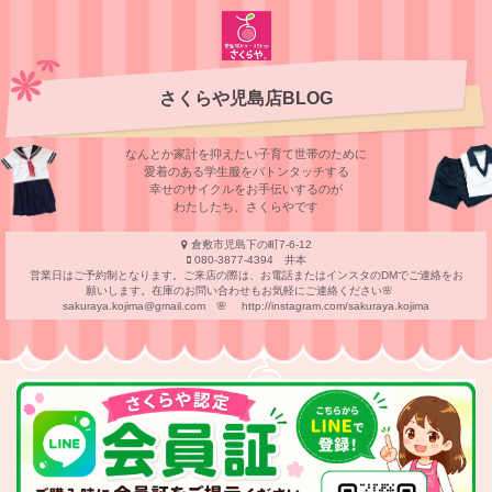
さくらや児島店BLOG
なんとか家計を抑えたい子育て世帯のために
愛着のある学⽣服をバトンタッチする
幸せのサイクルをお⼿伝いするのが
わたしたち、さくらやです
倉敷市児島下の町7-6-12
080-3877-4394 井本
営業日はご予約制となります。ご来店の際は、お電話またはインスタのDMでご連絡をお
願いします。在庫のお問い合わせもお気軽にご連絡ください🌸
sakuraya.kojima@gmail.com 🌸 http://instagram.com/sakuraya.kojima