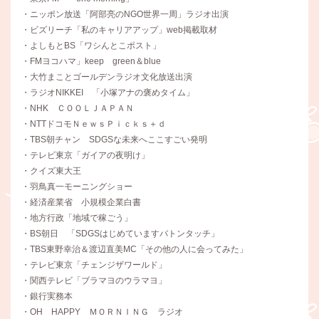
・ニッポン放送「阿部亮のNGO世界一周」ラジオ出演
・ビズリーチ「私のキャリアアップ」web掲載取材
・よしもとBS「ワシんとこポスト」
・FMヨコハマ」keep green＆blue
・大竹まことゴールデンラジオ文化放送出演
・ラジオNIKKEI 「小塚アナの褒めタイム」
・NHK ＣＯＯＬＪＡＰＡＮ
・NTTドコモＮｅｗｓＰｉｃｋｓ＋ｄ
・TBS朝チャン SDGSな未来へここすごい発明
・テレビ東京「ガイアの夜明け」
・クイズ東大王
・羽鳥真一モーニングショー
・経済産業省 小規模企業白書
・地方行政「地域で稼ごう」
・BS朝日 「SDGSはじめていますバトンタッチ」
・TBS東野幸治＆渡辺直美MC「その他の人に会ってみた」
・テレビ東京「チェンジザワールド」
・関西テレビ「ブラマヨのウラマヨ」
・銀行実務本
・OH HAPPY ＭＯＲＮＩＮＧ ラジオ