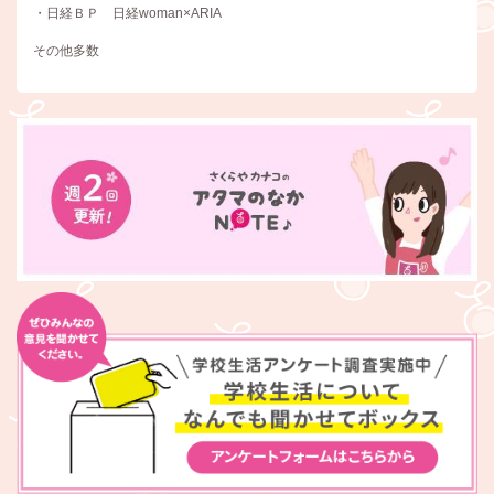
・日経ＢＰ 日経woman×ARIA
その他多数