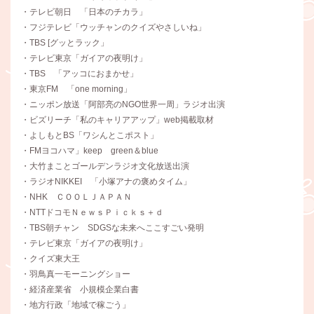
・テレビ朝日 「日本のチカラ」
・フジテレビ「ウッチャンのクイズやさしいね」
・TBS [グッとラック」
・テレビ東京「ガイアの夜明け」
・TBS 「アッコにおまかせ」
・東京FM 「one morning」
・ニッポン放送「阿部亮のNGO世界一周」ラジオ出演
・ビズリーチ「私のキャリアアップ」web掲載取材
・よしもとBS「ワシんとこポスト」
・FMヨコハマ」keep green＆blue
・大竹まことゴールデンラジオ文化放送出演
・ラジオNIKKEI 「小塚アナの褒めタイム」
・NHK ＣＯＯＬＪＡＰＡＮ
・NTTドコモＮｅｗｓＰｉｃｋｓ＋ｄ
・TBS朝チャン SDGSな未来へここすごい発明
・テレビ東京「ガイアの夜明け」
・クイズ東大王
・羽鳥真一モーニングショー
・経済産業省 小規模企業白書
・地方行政「地域で稼ごう」