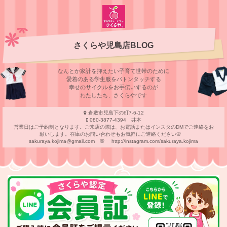
さくらや児島店BLOG
なんとか家計を抑えたい子育て世帯のために
愛着のある学⽣服をバトンタッチする
幸せのサイクルをお⼿伝いするのが
わたしたち、さくらやです
倉敷市児島下の町7-6-12
080-3877-4394 井本
営業日はご予約制となります。ご来店の際は、お電話またはインスタのDMでご連絡をお
願いします。在庫のお問い合わせもお気軽にご連絡ください🌸
sakuraya.kojima@gmail.com 🌸 http://instagram.com/sakuraya.kojima