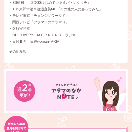
・BS朝日 「SDGSはじめていますバトンタッチ」
・TBS東野幸治＆渡辺直美MC「その他の人に会ってみた」
・テレビ東京「チェンジザワールド」
・関西テレビ「ブラマヨのウラマヨ」
・銀行実務本
・OH HAPPY ＭＯＲＮＩＮＧ ラジオ
・日経ＢＰ 日経woman×ARIA
その他多数