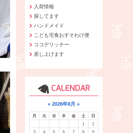
入荷情報
探してます
ハンドメイド
こども宅食おすそわけ便
ココデリッチー
差し上げます
CALENDAR
«
2026年8月
»
月
火
水
木
金
土
日
1
2
3
4
5
6
7
8
9