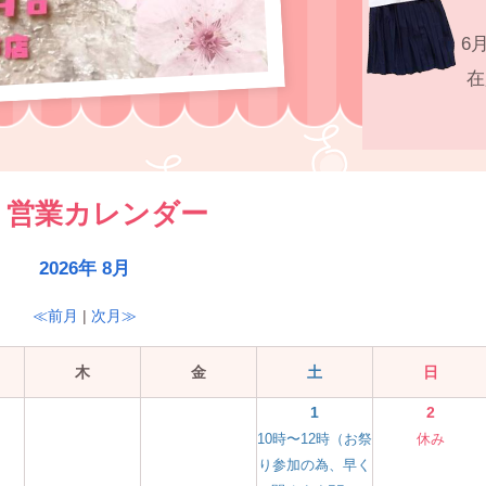
6
在
営業カレンダー
2026年 8月
≪前月
|
次月≫
木
金
土
日
1
2
10時〜12時（お祭
休み
り参加の為、早く