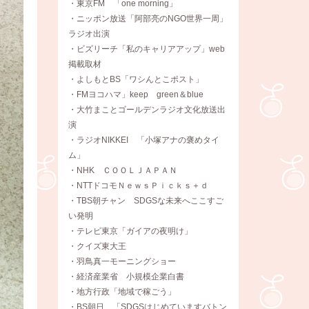
・東京FM 「one morning」
・ニッポン放送「阿部亮のNGO世界一周」
ラジオ出演
・ビズリーチ「私のキャリアアップ」web
掲載取材
・よしもとBS「ワシんとこポスト」
・FMヨコハマ」keep green＆blue
・大竹まことゴールデンラジオ文化放送出
演
・ラジオNIKKEI 「小塚アナの褒めタイ
ム」
・NHK ＣＯＯＬＪＡＰＡＮ
・NTTドコモＮｅｗｓＰｉｃｋｓ＋ｄ
・TBS朝チャン SDGSな未来へここすご
い発明
・テレビ東京「ガイアの夜明け」
・クイズ東大王
・羽鳥真一モーニングショー
・経済産業省 小規模企業白書
・地方行政「地域で稼ごう」
・BS朝日 「SDGSはじめていますバトン