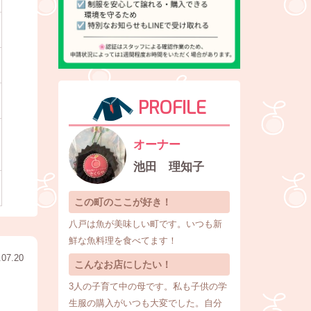
PROFILE
オーナー
そ
池田 理知子
この町のここが好き！
八戸は魚が美味しい町です。いつも新
鮮な魚料理を食べてます！
.07.20
こんなお店にしたい！
3人の子育て中の母です。私も子供の学
生服の購入がいつも大変でした。自分