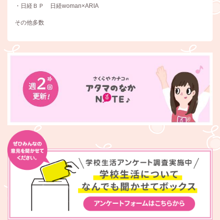
・日経ＢＰ 日経woman×ARIA
その他多数