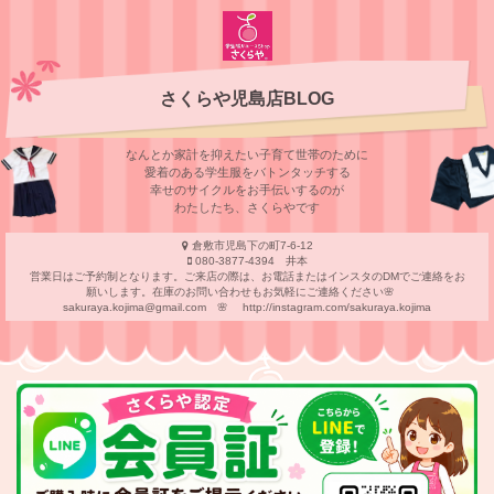
さくらや児島店BLOG
なんとか家計を抑えたい子育て世帯のために
愛着のある学⽣服をバトンタッチする
幸せのサイクルをお⼿伝いするのが
わたしたち、さくらやです
倉敷市児島下の町7-6-12
080-3877-4394 井本
営業日はご予約制となります。ご来店の際は、お電話またはインスタのDMでご連絡をお
願いします。在庫のお問い合わせもお気軽にご連絡ください🌸
sakuraya.kojima@gmail.com 🌸 http://instagram.com/sakuraya.kojima