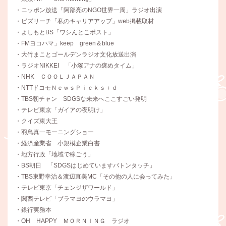
・ニッポン放送「阿部亮のNGO世界一周」ラジオ出演
・ビズリーチ「私のキャリアアップ」web掲載取材
・よしもとBS「ワシんとこポスト」
・FMヨコハマ」keep green＆blue
・大竹まことゴールデンラジオ文化放送出演
・ラジオNIKKEI 「小塚アナの褒めタイム」
・NHK ＣＯＯＬＪＡＰＡＮ
・NTTドコモＮｅｗｓＰｉｃｋｓ＋ｄ
・TBS朝チャン SDGSな未来へここすごい発明
・テレビ東京「ガイアの夜明け」
・クイズ東大王
・羽鳥真一モーニングショー
・経済産業省 小規模企業白書
・地方行政「地域で稼ごう」
・BS朝日 「SDGSはじめていますバトンタッチ」
・TBS東野幸治＆渡辺直美MC「その他の人に会ってみた」
・テレビ東京「チェンジザワールド」
・関西テレビ「ブラマヨのウラマヨ」
・銀行実務本
・OH HAPPY ＭＯＲＮＩＮＧ ラジオ