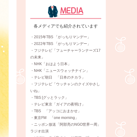
MEDIA
各メディアでも紹介されています
・2015年TBS 「がっちりマンデー」
・2022年TBS 「がっちりマンデー」
・フジテレビ「フューチャーランナーズ17
の未来」
・NHK「おはよう日本」
・NHK「ニュースウォッチナイン」
・テレビ朝日 「日本のチカラ」
・フジテレビ「ウッチャンのクイズやさし
いね」
・TBS [グッとラック」
・テレビ東京「ガイアの夜明け」
・TBS 「アッコにおまかせ」
・東京FM 「one morning」
・ニッポン放送「阿部亮のNGO世界一周」
ラジオ出演