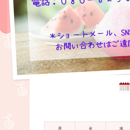
月
火
水