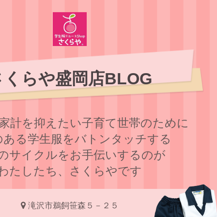
さくらや盛岡店BLOG
家計を抑えたい子育て世帯のために
のある学⽣服をバトンタッチする
のサイクルをお⼿伝いするのが
わたしたち、さくらやです
滝沢市鵜飼笹森５－２５