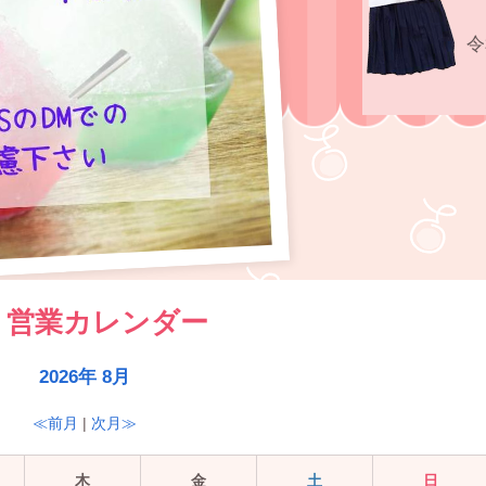
令
営業カレンダー
2026年 8月
≪前月
|
次月≫
木
金
土
日