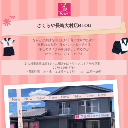
さくらや長崎大村店BLOG
なんとか家計を抑えたい子育て世帯のために
愛着のある学⽣服をバトンタッチする
幸せのサイクルをお⼿伝いするのが
わたしたち、さくらやです
大村市東三城町8-5（大村駅そばドラッグストアモリ正面）
070-5698-7784
⭐️営業時間 水・金 １２時～１７時 土 11時〜16時