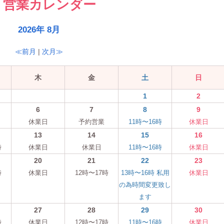
営業カレンダー
2026年 8月
≪前月
|
次月≫
木
金
土
日
1
2
6
7
8
9
休業日
予約営業
11時〜16時
休業日
13
14
15
16
時
休業日
休業日
11時〜16時
休業日
20
21
22
23
時
休業日
12時〜17時
13時〜16時 私用
休業日
の為時間変更致し
ます
27
28
29
30
時
休業日
12時〜17時
11時〜16時
休業日