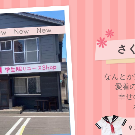
さ
なんとか
愛着
幸せ