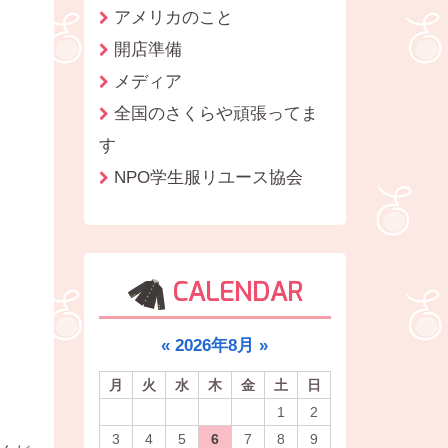
アメリカのこと
開店準備
メディア
全国のさくらや頑張ってま
す
NPO学生服リユース協会
CALENDAR
«
2026年8月
»
月
火
水
木
金
土
日
1
2
3
4
5
6
7
8
9