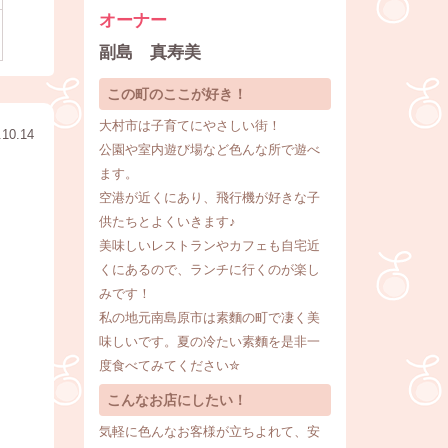
オーナー
副島 真寿美
この町のここが好き！
大村市は子育てにやさしい街！
.10.14
公園や室内遊び場など色んな所で遊べ
ます。
空港が近くにあり、飛行機が好きな子
供たちとよくいきます♪
美味しいレストランやカフェも自宅近
くにあるので、ランチに行くのが楽し
みです！
私の地元南島原市は素麵の町で凄く美
味しいです。夏の冷たい素麵を是非一
度食べてみてください✮
こんなお店にしたい！
気軽に色んなお客様が立ちよれて、安