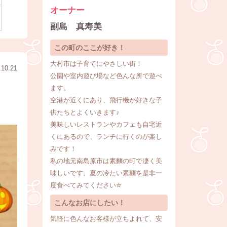
オーナー
副島 真寿美
この町のここが好き！
大村市は子育てにやさしい街！
.10.21
公園や室内遊び場など色んな所で遊べ
ます。
空港が近くにあり、飛行機が好きな子
供たちとよくいきます♪
美味しいレストランやカフェも自宅近
くにあるので、ランチに行くのが楽し
みです！
私の地元南島原市は素麵の町で凄く美
味しいです。夏の冷たい素麵を是非一
度食べてみてください✮
こんなお店にしたい！
気軽に色んなお客様が立ちよれて、安