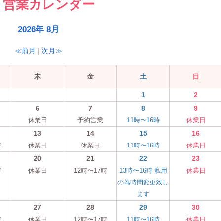
営業カレンダー
2026年 8月
≪前月
|
次月≫
木
金
土
日
1
2
6
7
8
9
休業日
予約営業
11時〜16時
休業日
13
14
15
16
時
休業日
休業日
11時〜16時
休業日
20
21
22
23
時
休業日
12時〜17時
13時〜16時 私用
休業日
の為時間変更致し
ます
27
28
29
30
時
休業日
12時〜17時
11時〜16時
休業日