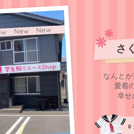
さ
なんとか
愛着
幸せ