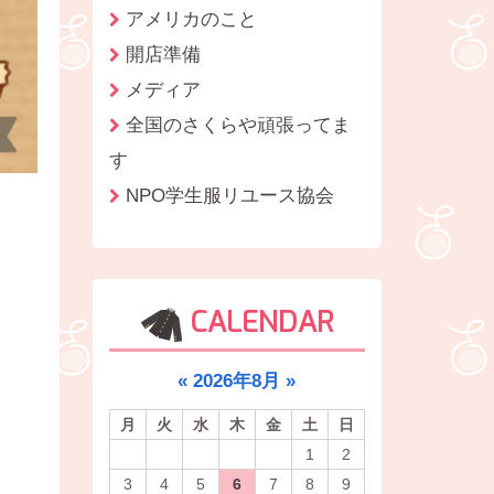
アメリカのこと
開店準備
メディア
全国のさくらや頑張ってま
す
NPO学生服リユース協会
CALENDAR
«
2026年8月
»
月
火
水
木
金
土
日
1
2
3
4
5
6
7
8
9