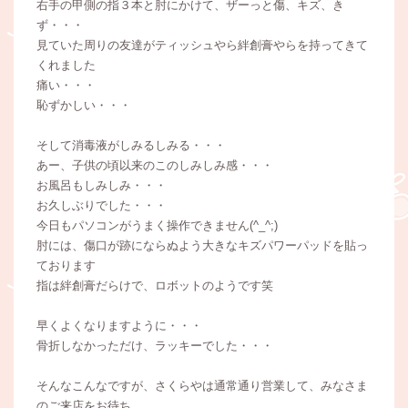
右手の甲側の指３本と肘にかけて、ザーっと傷、キズ、き
ず・・・
見ていた周りの友達がティッシュやら絆創膏やらを持ってきて
くれました
痛い・・・
恥ずかしい・・・
そして消毒液がしみるしみる・・・
あー、子供の頃以来のこのしみしみ感・・・
お風呂もしみしみ・・・
お久しぶりでした・・・
今日もパソコンがうまく操作できません(^_^;)
肘には、傷口が跡にならぬよう大きなキズパワーパッドを貼っ
ております
指は絆創膏だらけで、ロボットのようです笑
早くよくなりますように・・・
骨折しなかっただけ、ラッキーでした・・・
そんなこんなですが、さくらやは通常通り営業して、みなさま
のご来店をお待ち