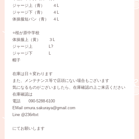
ジャージ上（青） ４L
ジャージ下（青） ４L
体操服短パン（青） ４L
⭐️桜が原中学校
体操服上（黄） ３L
ジャージ上 L?
ジャージ下 L
帽子
在庫は日々変わります
また、メンテナンス等で店頭にない場合もございます
気になるものがございましたら、在庫確認の上ご来店ください
在庫確認は
電話 090-5288-6100
EMail omura.sakuraya@gmail.com
Line @236rltxt
にてお願いします