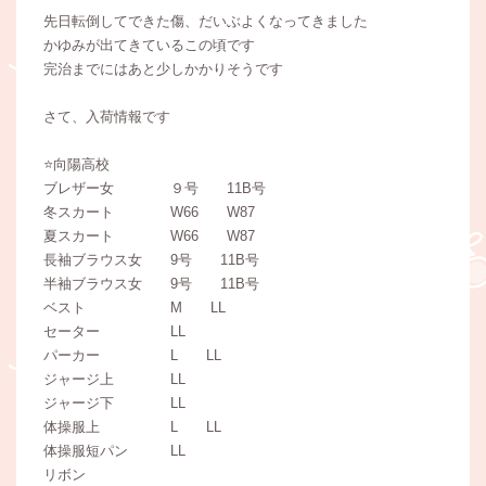
先日転倒してできた傷、だいぶよくなってきました
かゆみが出てきているこの頃です
完治までにはあと少しかかりそうです
さて、入荷情報です
⭐️向陽高校
ブレザー女 ９号 11B号
冬スカート W66 W87
夏スカート W66 W87
長袖ブラウス女 9号 11B号
半袖ブラウス女 9号 11B号
ベスト M LL
セーター LL
パーカー L LL
ジャージ上 LL
ジャージ下 LL
体操服上 L LL
体操服短パン LL
リボン