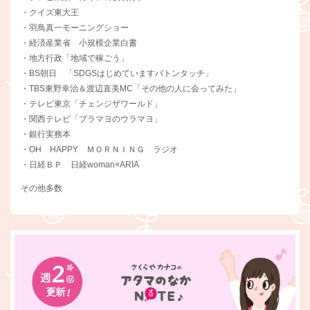
・クイズ東大王
・羽鳥真一モーニングショー
・経済産業省 小規模企業白書
・地方行政「地域で稼ごう」
・BS朝日 「SDGSはじめていますバトンタッチ」
・TBS東野幸治＆渡辺直美MC「その他の人に会ってみた」
・テレビ東京「チェンジザワールド」
・関西テレビ「ブラマヨのウラマヨ」
・銀行実務本
・OH HAPPY ＭＯＲＮＩＮＧ ラジオ
・日経ＢＰ 日経woman×ARIA
その他多数