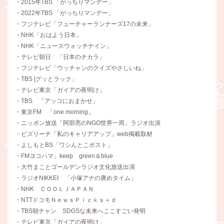
・2015年TBS 「がっちりマンデー」
・2022年TBS 「がっちりマンデー」
・フジテレビ「フューチャーランナーズ17の未来」
・NHK「おはよう日本」
・NHK「ニュースウォッチナイン」
・テレビ朝日 「日本のチカラ」
・フジテレビ「ウッチャンのクイズやさしいね」
・TBS [グッとラック」
・テレビ東京「ガイアの夜明け」
・TBS 「アッコにおまかせ」
・東京FM 「one morning」
・ニッポン放送「阿部亮のNGO世界一周」ラジオ出演
・ビズリーチ「私のキャリアアップ」web掲載取材
・よしもとBS「ワシんとこポスト」
・FMヨコハマ」keep green＆blue
・大竹まことゴールデンラジオ文化放送出演
・ラジオNIKKEI 「小塚アナの褒めタイム」
・NHK ＣＯＯＬＪＡＰＡＮ
・NTTドコモＮｅｗｓＰｉｃｋｓ＋ｄ
・TBS朝チャン SDGSな未来へここすごい発明
・テレビ東京「ガイアの夜明け」