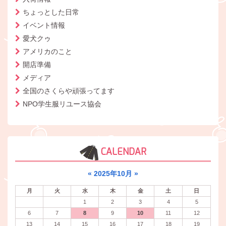
ちょっとした日常
イベント情報
愛犬クゥ
アメリカのこと
開店準備
メディア
全国のさくらや頑張ってます
NPO学生服リユース協会
CALENDAR
«
2025年10月
»
月
火
水
木
金
土
日
1
2
3
4
5
6
7
8
9
10
11
12
13
14
15
16
17
18
19