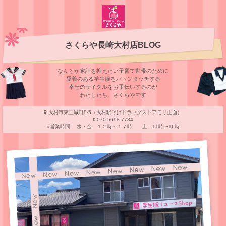
さくらや長崎大村店BLOG
なんとか家計を抑えたい子育て世帯のために
愛着のある学⽣服をバトンタッチする
幸せのサイクルをお⼿伝いするのが
わたしたち、さくらやです
大村市東三城町8-5（大村駅そばドラッグストアモリ正面）
070-5698-7784
⭐️営業時間 水・金 １２時～１７時 土 11時〜16時