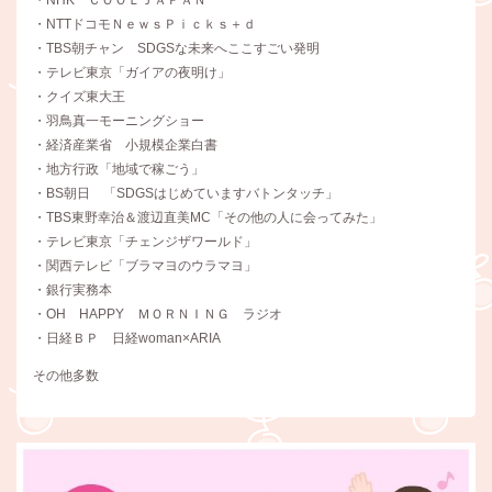
・NHK ＣＯＯＬＪＡＰＡＮ
・NTTドコモＮｅｗｓＰｉｃｋｓ＋ｄ
・TBS朝チャン SDGSな未来へここすごい発明
・テレビ東京「ガイアの夜明け」
・クイズ東大王
・羽鳥真一モーニングショー
・経済産業省 小規模企業白書
・地方行政「地域で稼ごう」
・BS朝日 「SDGSはじめていますバトンタッチ」
・TBS東野幸治＆渡辺直美MC「その他の人に会ってみた」
・テレビ東京「チェンジザワールド」
・関西テレビ「ブラマヨのウラマヨ」
・銀行実務本
・OH HAPPY ＭＯＲＮＩＮＧ ラジオ
・日経ＢＰ 日経woman×ARIA
その他多数