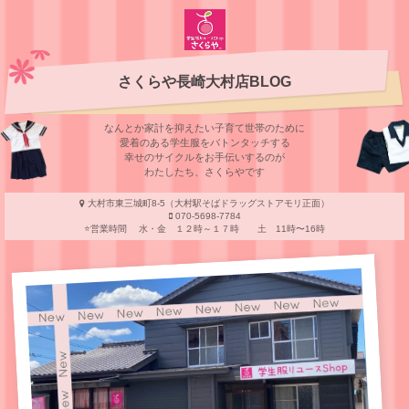
さくらや長崎大村店BLOG
なんとか家計を抑えたい子育て世帯のために
愛着のある学⽣服をバトンタッチする
幸せのサイクルをお⼿伝いするのが
わたしたち、さくらやです
大村市東三城町8-5（大村駅そばドラッグストアモリ正面）
070-5698-7784
⭐️営業時間 水・金 １２時～１７時 土 11時〜16時