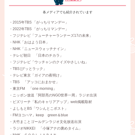
各メディアでも紹介されています
・2015年TBS 「がっちりマンデー」
・2022年TBS 「がっちりマンデー」
・フジテレビ「フューチャーランナーズ17の未来」
・NHK「おはよう日本」
・NHK「ニュースウォッチナイン」
・テレビ朝日 「日本のチカラ」
・フジテレビ「ウッチャンのクイズやさしいね」
・TBS [グッとラック」
・テレビ東京「ガイアの夜明け」
・TBS 「アッコにおまかせ」
・東京FM 「one morning」
・ニッポン放送「阿部亮のNGO世界一周」ラジオ出演
・ビズリーチ「私のキャリアアップ」web掲載取材
・よしもとBS「ワシんとこポスト」
・FMヨコハマ」keep green＆blue
・大竹まことゴールデンラジオ文化放送出演
・ラジオNIKKEI 「小塚アナの褒めタイム」