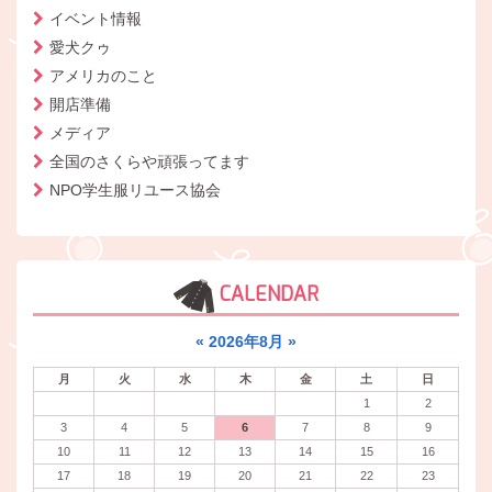
イベント情報
愛犬クゥ
アメリカのこと
開店準備
メディア
全国のさくらや頑張ってます
NPO学生服リユース協会
CALENDAR
«
2026年8月
»
月
火
水
木
金
土
日
1
2
3
4
5
6
7
8
9
10
11
12
13
14
15
16
17
18
19
20
21
22
23