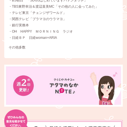
・BS朝日 「SDGSはじめていますバトンタッチ」
・TBS東野幸治＆渡辺直美MC「その他の人に会ってみた」
・テレビ東京「チェンジザワールド」
・関西テレビ「ブラマヨのウラマヨ」
・銀行実務本
・OH HAPPY ＭＯＲＮＩＮＧ ラジオ
・日経ＢＰ 日経woman×ARIA
その他多数