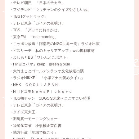
・テレビ朝日 「日本のチカラ」
・フジテレビ「ウッチャンのクイズやさしいね」
・TBS [グッとラック」
・テレビ東京「ガイアの夜明け」
・TBS 「アッコにおまかせ」
・東京FM 「one morning」
・ニッポン放送「阿部亮のNGO世界一周」ラジオ出演
・ビズリーチ「私のキャリアアップ」web掲載取材
・よしもとBS「ワシんとこポスト」
・FMヨコハマ」keep green＆blue
・大竹まことゴールデンラジオ文化放送出演
・ラジオNIKKEI 「小塚アナの褒めタイム」
・NHK ＣＯＯＬＪＡＰＡＮ
・NTTドコモＮｅｗｓＰｉｃｋｓ＋ｄ
・TBS朝チャン SDGSな未来へここすごい発明
・テレビ東京「ガイアの夜明け」
・クイズ東大王
・羽鳥真一モーニングショー
・経済産業省 小規模企業白書
・地方行政「地域で稼ごう」