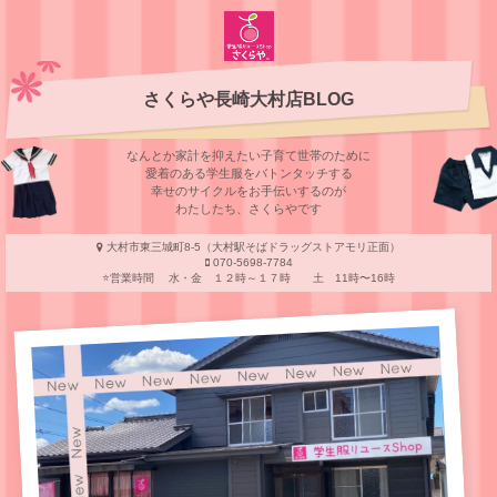
さくらや長崎大村店BLOG
なんとか家計を抑えたい子育て世帯のために
愛着のある学⽣服をバトンタッチする
幸せのサイクルをお⼿伝いするのが
わたしたち、さくらやです
大村市東三城町8-5（大村駅そばドラッグストアモリ正面）
070-5698-7784
⭐️営業時間 水・金 １２時～１７時 土 11時〜16時