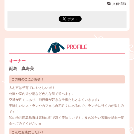
入荷情報
PROFILE
オーナー
副島 真寿美
この町のここが好き！
大村市は子育てにやさしい街！
公園や室内遊び場など色んな所で遊べます。
空港が近くにあり、飛行機が好きな子供たちとよくいきます♪
美味しいレストランやカフェも自宅近くにあるので、ランチに行くのが楽しみ
です！
私の地元南島原市は素麵の町で凄く美味しいです。夏の冷たい素麵を是非一度
食べてみてください✮
こんなお店にしたい！