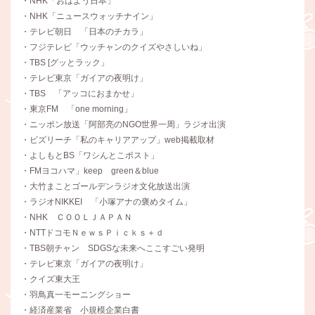
・NHK「おはよう日本」
・NHK「ニュースウォッチナイン」
・テレビ朝日 「日本のチカラ」
・フジテレビ「ウッチャンのクイズやさしいね」
・TBS [グッとラック」
・テレビ東京「ガイアの夜明け」
・TBS 「アッコにおまかせ」
・東京FM 「one morning」
・ニッポン放送「阿部亮のNGO世界一周」ラジオ出演
・ビズリーチ「私のキャリアアップ」web掲載取材
・よしもとBS「ワシんとこポスト」
・FMヨコハマ」keep green＆blue
・大竹まことゴールデンラジオ文化放送出演
・ラジオNIKKEI 「小塚アナの褒めタイム」
・NHK ＣＯＯＬＪＡＰＡＮ
・NTTドコモＮｅｗｓＰｉｃｋｓ＋ｄ
・TBS朝チャン SDGSな未来へここすごい発明
・テレビ東京「ガイアの夜明け」
・クイズ東大王
・羽鳥真一モーニングショー
・経済産業省 小規模企業白書