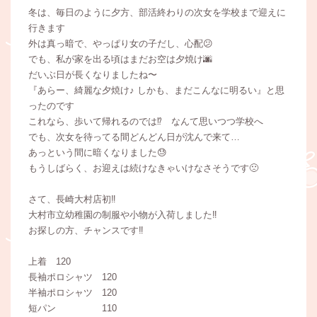
冬は、毎日のように夕方、部活終わりの次女を学校まで迎えに
行きます
外は真っ暗で、やっぱり女の子だし、心配😕
でも、私が家を出る頃はまだお空は夕焼け🌆
だいぶ日が長くなりましたね〜
『あらー、綺麗な夕焼け♪ しかも、まだこんなに明るい』と思
ったのです
これなら、歩いて帰れるのでは⁉️ なんて思いつつ学校へ
でも、次女を待ってる間どんどん日が沈んで来て…
あっという間に暗くなりました😓
もうしばらく、お迎えは続けなきゃいけなさそうです🙁
さて、長崎大村店初‼️
大村市立幼稚園の制服や小物が入荷しました‼️
お探しの方、チャンスです‼️
上着 120
長袖ポロシャツ 120
半袖ポロシャツ 120
短パン 110