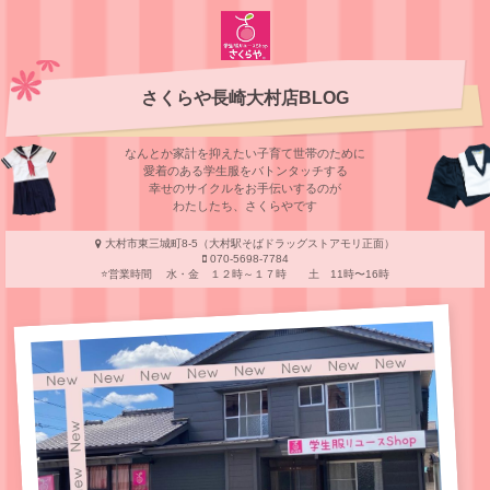
さくらや長崎大村店BLOG
なんとか家計を抑えたい子育て世帯のために
愛着のある学⽣服をバトンタッチする
幸せのサイクルをお⼿伝いするのが
わたしたち、さくらやです
大村市東三城町8-5（大村駅そばドラッグストアモリ正面）
070-5698-7784
⭐️営業時間 水・金 １２時～１７時 土 11時〜16時