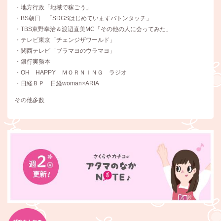
・地方行政「地域で稼ごう」
・BS朝日 「SDGSはじめていますバトンタッチ」
・TBS東野幸治＆渡辺直美MC「その他の人に会ってみた」
・テレビ東京「チェンジザワールド」
・関西テレビ「ブラマヨのウラマヨ」
・銀行実務本
・OH HAPPY ＭＯＲＮＩＮＧ ラジオ
・日経ＢＰ 日経woman×ARIA
その他多数