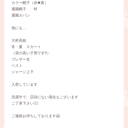
カラー帽子（赤✖︎黄）
通園帽子 M
通園カバン
他にも…
大村高校
冬・夏 スカート
（背の高い子用です‼️）
ブレザー女
ベスト
ジャージ上下
入荷しています
洗濯中で、店頭にない場合もございます
ご了承下さい🙇‍♀️
ご連絡お待ちしております🤗