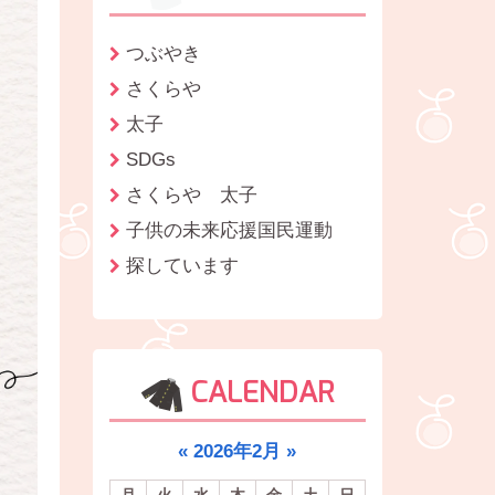
つぶやき
さくらや
太子
SDGs
さくらや 太子
子供の未来応援国民運動
探しています
CALENDAR
«
2026年2月
»
月
火
水
木
金
土
日