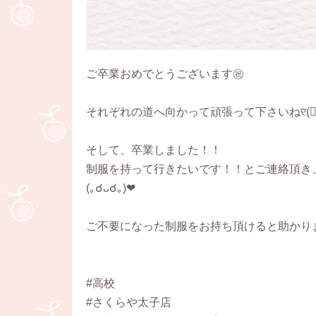
ご卒業おめでとうございます㊗️
それぞれの道へ向かって頑張って下さいね୧⃛(๑⃙⃘◡̈
そして、卒業しました！！
制服を持って行きたいです！！とご連絡頂き
(｡☌︎ᴗ☌︎｡)❤︎
ご不要になった制服をお持ち頂けると助かりま
#高校
#さくらや太子店