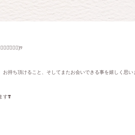
︎๑⃙⃘)୨⃛
、お持ち頂けること、そしてまたお会いできる事を嬉しく思い
す❣️