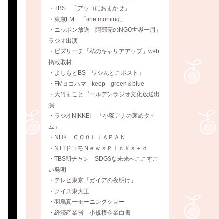
・TBS 「アッコにおまかせ」
・東京FM 「one morning」
・ニッポン放送「阿部亮のNGO世界一周」
ラジオ出演
・ビズリーチ「私のキャリアアップ」web
掲載取材
・よしもとBS「ワシんとこポスト」
・FMヨコハマ」keep green＆blue
・大竹まことゴールデンラジオ文化放送出
演
・ラジオNIKKEI 「小塚アナの褒めタイ
ム」
・NHK ＣＯＯＬＪＡＰＡＮ
・NTTドコモＮｅｗｓＰｉｃｋｓ＋ｄ
・TBS朝チャン SDGSな未来へここすご
い発明
・テレビ東京「ガイアの夜明け」
・クイズ東大王
・羽鳥真一モーニングショー
・経済産業省 小規模企業白書