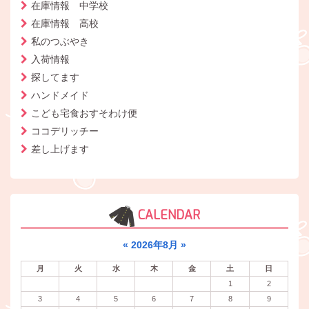
在庫情報 中学校
在庫情報 高校
私のつぶやき
入荷情報
探してます
ハンドメイド
こども宅食おすそわけ便
ココデリッチー
差し上げます
CALENDAR
«
2026年8月
»
月
火
水
木
金
土
日
1
2
3
4
5
6
7
8
9