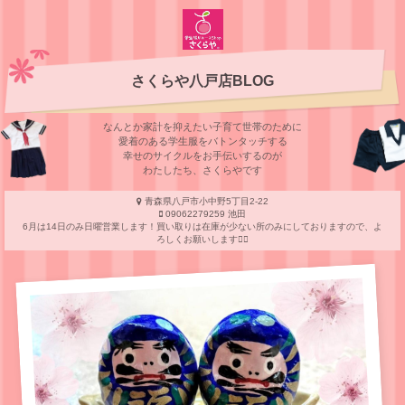
さくらや八戸店BLOG
なんとか家計を抑えたい子育て世帯のために
愛着のある学⽣服をバトンタッチする
幸せのサイクルをお⼿伝いするのが
わたしたち、さくらやです
青森県八戸市小中野5丁目2-22
09062279259 池田
6月は14日のみ日曜営業します！買い取りは在庫が少ない所のみにしておりますので、よ
ろしくお願いします🙇‍♀️