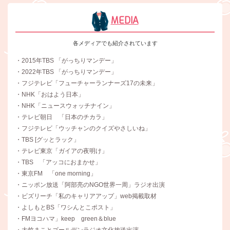
MEDIA
各メディアでも紹介されています
・2015年TBS 「がっちりマンデー」
・2022年TBS 「がっちりマンデー」
・フジテレビ「フューチャーランナーズ17の未来」
・NHK「おはよう日本」
・NHK「ニュースウォッチナイン」
・テレビ朝日 「日本のチカラ」
・フジテレビ「ウッチャンのクイズやさしいね」
・TBS [グッとラック」
・テレビ東京「ガイアの夜明け」
・TBS 「アッコにおまかせ」
・東京FM 「one morning」
・ニッポン放送「阿部亮のNGO世界一周」ラジオ出演
・ビズリーチ「私のキャリアアップ」web掲載取材
・よしもとBS「ワシんとこポスト」
・FMヨコハマ」keep green＆blue