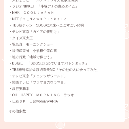
・大竹まことゴールデンラジオ文化放送出演
・ラジオNIKKEI 「小塚アナの褒めタイム」
・NHK ＣＯＯＬＪＡＰＡＮ
・NTTドコモＮｅｗｓＰｉｃｋｓ＋ｄ
・TBS朝チャン SDGSな未来へここすごい発明
・テレビ東京「ガイアの夜明け」
・クイズ東大王
・羽鳥真一モーニングショー
・経済産業省 小規模企業白書
・地方行政「地域で稼ごう」
・BS朝日 「SDGSはじめていますバトンタッチ」
・TBS東野幸治＆渡辺直美MC「その他の人に会ってみた」
・テレビ東京「チェンジザワールド」
・関西テレビ「ブラマヨのウラマヨ」
・銀行実務本
・OH HAPPY ＭＯＲＮＩＮＧ ラジオ
・日経ＢＰ 日経woman×ARIA
その他多数