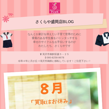
さくらや盛岡店BLOG
なんとか家計を抑えたい子育て世帯のために
愛着のある学⽣服をバトンタッチする
幸せのサイクルをお⼿伝いするのが
わたしたち、さくらやです
滝沢市鵜飼笹森５－２５
080-8258-9678
令和４年に月が丘⇒滝沢市鵜飼に移転しています！ご注意下さい！