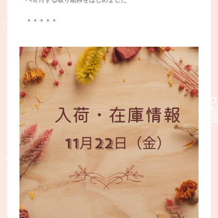
＊＊＊＊＊