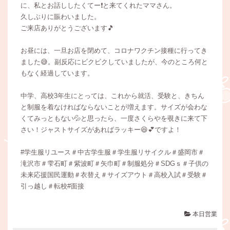
に、私とお話ししたくてー❗と来てくれたママさん。
久しぶりに賑わいました。
ご来店ありがとうございます🎵
お昼には、一旦お店を閉めて、コロナワクチン接種に行ってき
ました😅。副反応にビクビクしていましたが、今のところ何と
もなく経過しています。
中学、高校3年生にとっては、これから就活、受験と、きちん
と制服を着なければならないことが増えます。サイズが会わな
くてみっともない💦と思ったら、一度さくらやを覗きに来て下
さい！ジャストサイズがあればラッキー😆💕ですよ！
#学生服リユース＃中古学生服＃学生服リサイクル＃盛岡市＃
滝沢市＃雫石町＃紫波町＃矢巾町＃制服処分＃SDGｓ＃子供の
未来応援国民運動＃衣替え＃サイズアウト＃高校入試＃受験＃
引っ越し＃転校#面接
本日営業