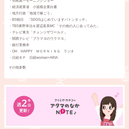
・羽鳥真一モーニングショー
・経済産業省 小規模企業白書
・地方行政「地域で稼ごう」
・BS朝日 「SDGSはじめていますバトンタッチ」
・TBS東野幸治＆渡辺直美MC「その他の人に会ってみた」
・テレビ東京「チェンジザワールド」
・関西テレビ「ブラマヨのウラマヨ」
・銀行実務本
・OH HAPPY ＭＯＲＮＩＮＧ ラジオ
・日経ＢＰ 日経woman×ARIA
その他多数