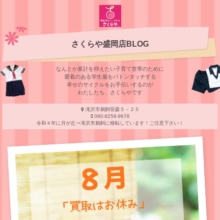
さくらや盛岡店BLOG
なんとか家計を抑えたい子育て世帯のために
愛着のある学⽣服をバトンタッチする
幸せのサイクルをお⼿伝いするのが
わたしたち、さくらやです
滝沢市鵜飼笹森５－２５
080-8258-9678
令和４年に月が丘⇒滝沢市鵜飼に移転しています！ご注意下さい！