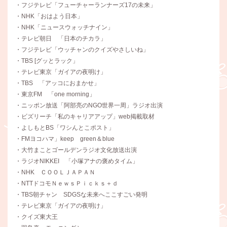
・フジテレビ「フューチャーランナーズ17の未来」
・NHK「おはよう日本」
・NHK「ニュースウォッチナイン」
・テレビ朝日 「日本のチカラ」
・フジテレビ「ウッチャンのクイズやさしいね」
・TBS [グッとラック」
・テレビ東京「ガイアの夜明け」
・TBS 「アッコにおまかせ」
・東京FM 「one morning」
・ニッポン放送「阿部亮のNGO世界一周」ラジオ出演
・ビズリーチ「私のキャリアアップ」web掲載取材
・よしもとBS「ワシんとこポスト」
・FMヨコハマ」keep green＆blue
・大竹まことゴールデンラジオ文化放送出演
・ラジオNIKKEI 「小塚アナの褒めタイム」
・NHK ＣＯＯＬＪＡＰＡＮ
・NTTドコモＮｅｗｓＰｉｃｋｓ＋ｄ
・TBS朝チャン SDGSな未来へここすごい発明
・テレビ東京「ガイアの夜明け」
・クイズ東大王