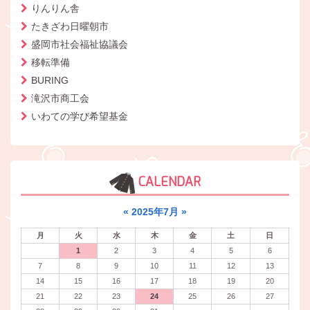
りんりん舎
たきざわ日曜朝市
盛岡市社会福祉協議会
移転準備
BURING
滝沢市商工会
いわての学び希望基金
CALENDAR
«
2025年7月
»
月
火
水
木
金
土
日
1
2
3
4
5
6
7
8
9
10
11
12
13
14
15
16
17
18
19
20
21
22
23
24
25
26
27