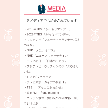
MEDIA
各メディアでも紹介されています
・2015年TBS 「がっちりマンデー」
・2022年TBS 「がっちりマンデー」
・フジテレビ「フューチャーランナーズ17
の未来」
・NHK「おはよう日本」
・NHK「ニュースウォッチナイン」
・テレビ朝日 「日本のチカラ」
・フジテレビ「ウッチャンのクイズやさし
いね」
・TBS [グッとラック」
・テレビ東京「ガイアの夜明け」
・TBS 「アッコにおまかせ」
・東京FM 「one morning」
・ニッポン放送「阿部亮のNGO世界一周」
ラジオ出演