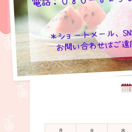
月
火
水