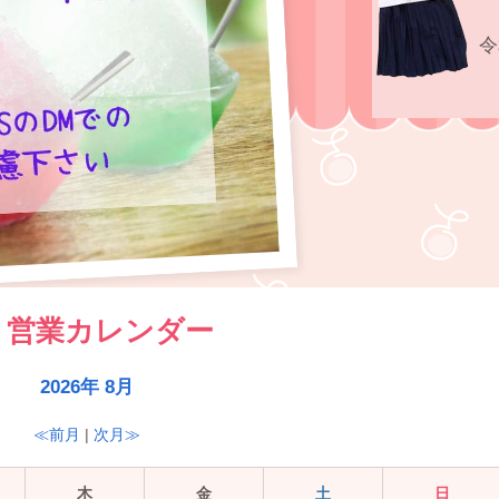
令
営業カレンダー
2026年 8月
≪前月
|
次月≫
木
金
土
日