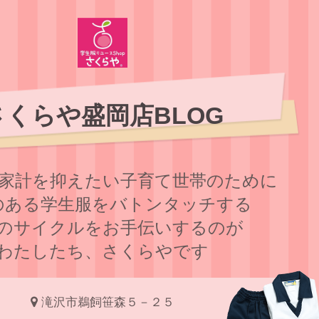
さくらや盛岡店BLOG
家計を抑えたい子育て世帯のために
のある学⽣服をバトンタッチする
のサイクルをお⼿伝いするのが
わたしたち、さくらやです
滝沢市鵜飼笹森５－２５