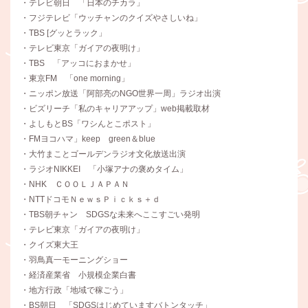
・テレビ朝日 「日本のチカラ」
・フジテレビ「ウッチャンのクイズやさしいね」
・TBS [グッとラック」
・テレビ東京「ガイアの夜明け」
・TBS 「アッコにおまかせ」
・東京FM 「one morning」
・ニッポン放送「阿部亮のNGO世界一周」ラジオ出演
・ビズリーチ「私のキャリアアップ」web掲載取材
・よしもとBS「ワシんとこポスト」
・FMヨコハマ」keep green＆blue
・大竹まことゴールデンラジオ文化放送出演
・ラジオNIKKEI 「小塚アナの褒めタイム」
・NHK ＣＯＯＬＪＡＰＡＮ
・NTTドコモＮｅｗｓＰｉｃｋｓ＋ｄ
・TBS朝チャン SDGSな未来へここすごい発明
・テレビ東京「ガイアの夜明け」
・クイズ東大王
・羽鳥真一モーニングショー
・経済産業省 小規模企業白書
・地方行政「地域で稼ごう」
・BS朝日 「SDGSはじめていますバトンタッチ」