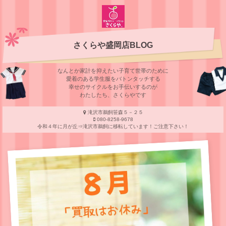
さくらや盛岡店BLOG
なんとか家計を抑えたい子育て世帯のために
愛着のある学⽣服をバトンタッチする
幸せのサイクルをお⼿伝いするのが
わたしたち、さくらやです
滝沢市鵜飼笹森５－２５
080-8258-9678
令和４年に月が丘⇒滝沢市鵜飼に移転しています！ご注意下さい！