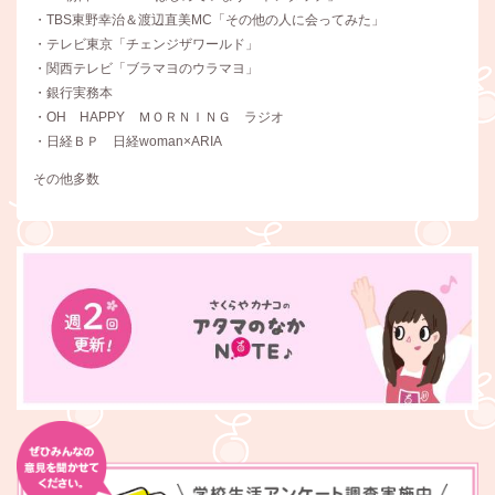
・TBS東野幸治＆渡辺直美MC「その他の人に会ってみた」
・テレビ東京「チェンジザワールド」
・関西テレビ「ブラマヨのウラマヨ」
・銀行実務本
・OH HAPPY ＭＯＲＮＩＮＧ ラジオ
・日経ＢＰ 日経woman×ARIA
その他多数