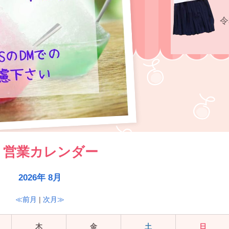
令
営業カレンダー
2026年 8月
≪前月
|
次月≫
木
金
土
日