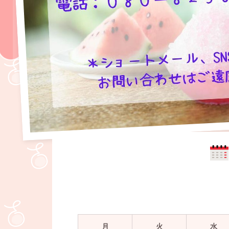
月
火
水