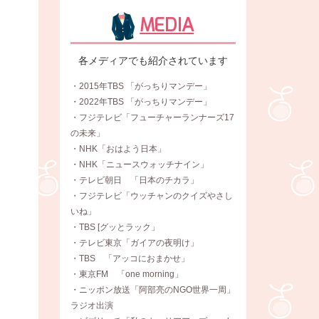
MEDIA
各メディアでも紹介されています
・2015年TBS 「がっちりマンデー」
・2022年TBS 「がっちりマンデー」
・フジテレビ「フューチャーランナーズ17
の未来」
・NHK「おはよう日本」
・NHK「ニュースウォッチナイン」
・テレビ朝日 「日本のチカラ」
・フジテレビ「ウッチャンのクイズやさし
いね」
・TBS [グッとラック」
・テレビ東京「ガイアの夜明け」
・TBS 「アッコにおまかせ」
・東京FM 「one morning」
・ニッポン放送「阿部亮のNGO世界一周」
ラジオ出演