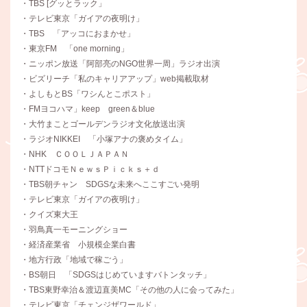
・TBS [グッとラック」
・テレビ東京「ガイアの夜明け」
・TBS 「アッコにおまかせ」
・東京FM 「one morning」
・ニッポン放送「阿部亮のNGO世界一周」ラジオ出演
・ビズリーチ「私のキャリアアップ」web掲載取材
・よしもとBS「ワシんとこポスト」
・FMヨコハマ」keep green＆blue
・大竹まことゴールデンラジオ文化放送出演
・ラジオNIKKEI 「小塚アナの褒めタイム」
・NHK ＣＯＯＬＪＡＰＡＮ
・NTTドコモＮｅｗｓＰｉｃｋｓ＋ｄ
・TBS朝チャン SDGSな未来へここすごい発明
・テレビ東京「ガイアの夜明け」
・クイズ東大王
・羽鳥真一モーニングショー
・経済産業省 小規模企業白書
・地方行政「地域で稼ごう」
・BS朝日 「SDGSはじめていますバトンタッチ」
・TBS東野幸治＆渡辺直美MC「その他の人に会ってみた」
・テレビ東京「チェンジザワールド」