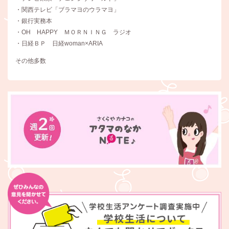
・関西テレビ「ブラマヨのウラマヨ」
・銀行実務本
・OH HAPPY ＭＯＲＮＩＮＧ ラジオ
・日経ＢＰ 日経woman×ARIA
その他多数