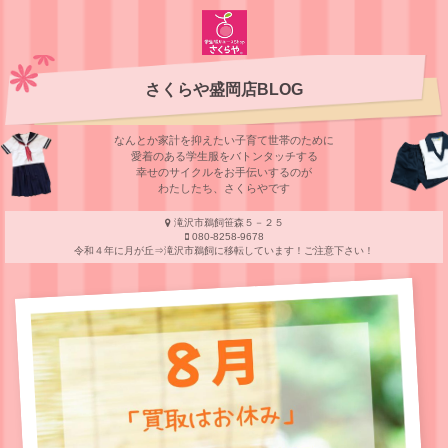
さくらや盛岡店BLOG
なんとか家計を抑えたい子育て世帯のために
愛着のある学⽣服をバトンタッチする
幸せのサイクルをお⼿伝いするのが
わたしたち、さくらやです
滝沢市鵜飼笹森５－２５
080-8258-9678
令和４年に月が丘⇒滝沢市鵜飼に移転しています！ご注意下さい！