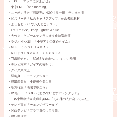
・TBS 「アッコにおまかせ」
・東京FM 「one morning」
・ニッポン放送「阿部亮のNGO世界一周」ラジオ出演
・ビズリーチ「私のキャリアアップ」web掲載取材
・よしもとBS「ワシんとこポスト」
・FMヨコハマ」keep green＆blue
・大竹まことゴールデンラジオ文化放送出演
・ラジオNIKKEI 「小塚アナの褒めタイム」
・NHK ＣＯＯＬＪＡＰＡＮ
・NTTドコモＮｅｗｓＰｉｃｋｓ＋ｄ
・TBS朝チャン SDGSな未来へここすごい発明
・テレビ東京「ガイアの夜明け」
・クイズ東大王
・羽鳥真一モーニングショー
・経済産業省 小規模企業白書
・地方行政「地域で稼ごう」
・BS朝日 「SDGSはじめていますバトンタッチ」
・TBS東野幸治＆渡辺直美MC「その他の人に会ってみた」
・テレビ東京「チェンジザワールド」
・関西テレビ「ブラマヨのウラマヨ」
・銀行実務本