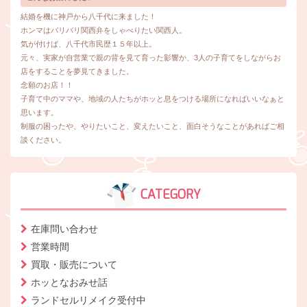
結婚を機に神戸から八千代に来ました！
ホンマはバリバリ関西弁をしゃべりたい関西人。
気が付けば、八千代市民歴１５年以上。
元々、実家が自営業で親の背を見て育った影響か、3人の子育てをしながらお
店をすることを夢見てきました。
念願のお店！！
子育て中のママや、地域の人たちがホッと息をつける場所になればいいなぁと
思います。
制服の困ったや、やりたいこと、変えたいこと、面白そうなことがあればご相
談ください。
CATEGORY
在庫問い合わせ
営業時間
買取・販売について
ホッとなおみせ話
ランドセルリメイク受付中