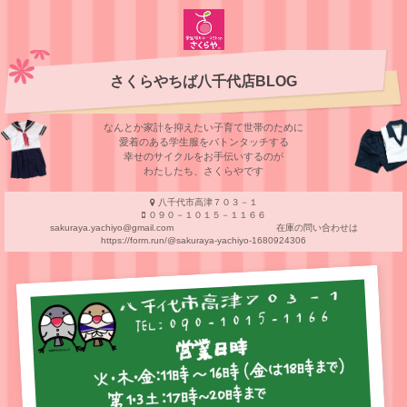
さくらやちば八千代店BLOG
なんとか家計を抑えたい子育て世帯のために
愛着のある学⽣服をバトンタッチする
幸せのサイクルをお⼿伝いするのが
わたしたち、さくらやです
八千代市高津７０３－１
０９０－１０１５－１１６６
sakuraya.yachiyo@gmail.com 在庫の問い合わせは
https://form.run/@sakuraya-yachiyo-1680924306