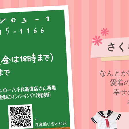
さく
なんとか
愛着
幸せ