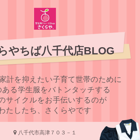
らやちば八千代店BLOG
家計を抑えたい子育て世帯のために
のある学⽣服をバトンタッチする
のサイクルをお⼿伝いするのが
わたしたち、さくらやです
八千代市高津７０３－１