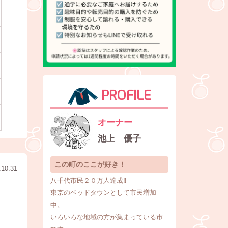
※
PROFILE
※
オーナー
池上 優子
この町のここが好き！
.10.31
八千代市民２０万人達成‼️
東京のベッドタウンとして市民増加
中。
いろいろな地域の方が集まっている市