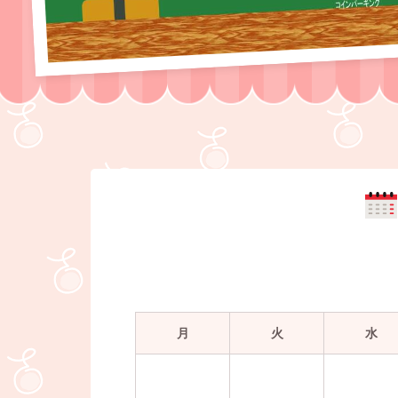
月
火
水