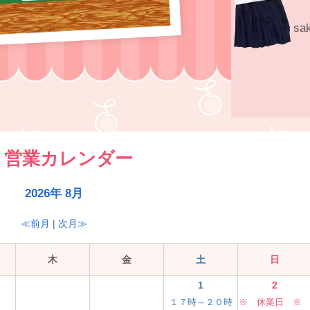
s
営業カレンダー
2026年 8月
≪前月
|
次月≫
木
金
土
日
1
2
１７時～２０時
※ 休業日 