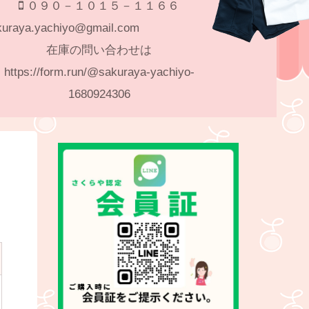
０９０－１０１５－１１６６
akuraya.yachiyo@gmail.com
在庫の問い合わせは
https://form.run/@sakuraya-yachiyo-
1680924306
※