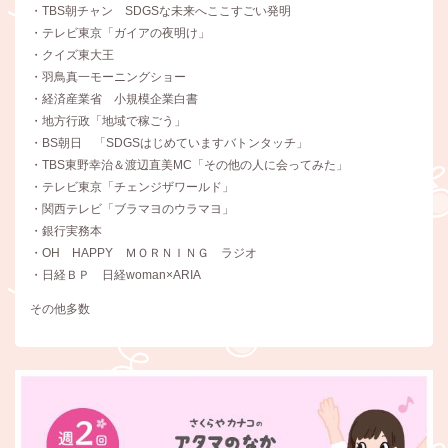
・TBS朝チャン SDGSな未来へここすごい発明
・テレビ東京「ガイアの夜明け」
・クイズ東大王
・羽鳥真一モーニングショー
・経済産業省 小規模企業白書
・地方行政「地域で稼ごう」
・BS朝日 「SDGSはじめていますバトンタッチ」
・TBS東野幸治＆渡辺直美MC「その他の人に会ってみた」
・テレビ東京「チェンジザワールド」
・関西テレビ「ブラマヨのウラマヨ」
・銀行実務本
・OH HAPPY ＭＯＲＮＩＮＧ ラジオ
・日経ＢＰ 日経woman×ARIA
その他多数