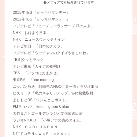
各メディアでも紹介されています
・2015年TBS 「がっちりマンデー」
・2022年TBS 「がっちりマンデー」
・フジテレビ「フューチャーランナーズ17の未来」
・NHK「おはよう日本」
・NHK「ニュースウォッチナイン」
・テレビ朝日 「日本のチカラ」
・フジテレビ「ウッチャンのクイズやさしいね」
・TBS [グッとラック」
・テレビ東京「ガイアの夜明け」
・TBS 「アッコにおまかせ」
・東京FM 「one morning」
・ニッポン放送「阿部亮のNGO世界一周」ラジオ出演
・ビズリーチ「私のキャリアアップ」web掲載取材
・よしもとBS「ワシんとこポスト」
・FMヨコハマ」keep green＆blue
・大竹まことゴールデンラジオ文化放送出演
・ラジオNIKKEI 「小塚アナの褒めタイム」
・NHK ＣＯＯＬＪＡＰＡＮ
・NTTドコモＮｅｗｓＰｉｃｋｓ＋ｄ