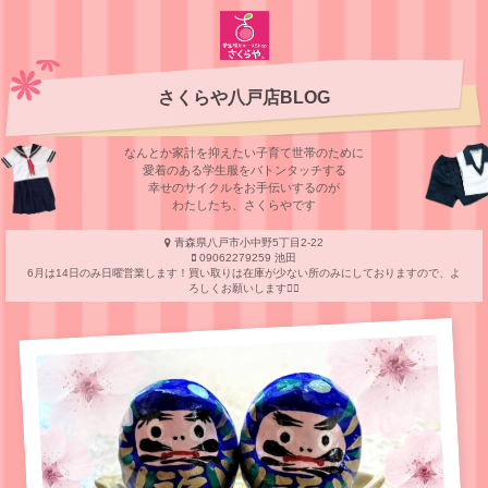
さくらや八戸店BLOG
なんとか家計を抑えたい子育て世帯のために
愛着のある学⽣服をバトンタッチする
幸せのサイクルをお⼿伝いするのが
わたしたち、さくらやです
青森県八戸市小中野5丁目2-22
09062279259 池田
6月は14日のみ日曜営業します！買い取りは在庫が少ない所のみにしておりますので、よ
ろしくお願いします🙇‍♀️