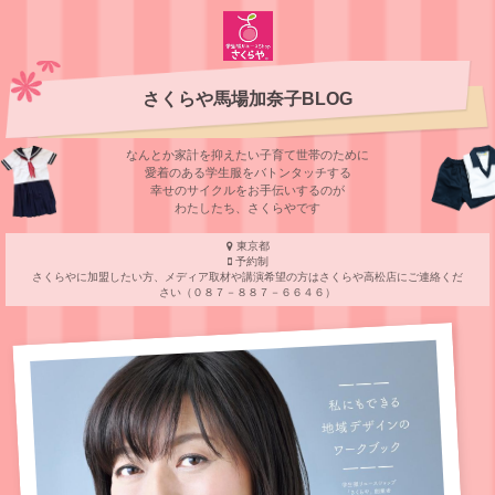
さくらや馬場加奈子BLOG
なんとか家計を抑えたい子育て世帯のために
愛着のある学⽣服をバトンタッチする
幸せのサイクルをお⼿伝いするのが
わたしたち、さくらやです
東京都
予約制
さくらやに加盟したい方、メディア取材や講演希望の方はさくらや高松店にご連絡くだ
さい（０８７－８８７－６６４６）