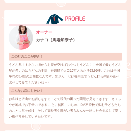
PROFILE
オーナー
カナコ（馬場加奈子）
この町のここが好き！
うどん県！！小さい頃からお腹が空けばおやつもうどん！！全国で最もうどん
屋が多いのはうどんの本場、香川県で人口10万人あたり63.96軒。これは全国
平均の3.4倍の店舗数なんです。皆さん ぜひ香川県でうどん打ち体験や食べ
比べしてみてくださいね～♪
こんなお店にしたい！
お客様と沢山のお話しをすることで現代の困った問題が見えてきます。さくら
やが地域でお手伝いできる こと。貧困、いじめ、DV,不登校で悩む子どもたち
のことに耳を傾け そして高齢者や障がい者もみんな一緒に社会参加して楽し
い街作りをしていきたいです。