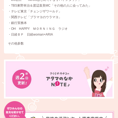
・TBS東野幸治＆渡辺直美MC「その他の人に会ってみた」
・テレビ東京「チェンジザワールド」
・関西テレビ「ブラマヨのウラマヨ」
・銀行実務本
・OH HAPPY ＭＯＲＮＩＮＧ ラジオ
・日経ＢＰ 日経woman×ARIA
その他多数