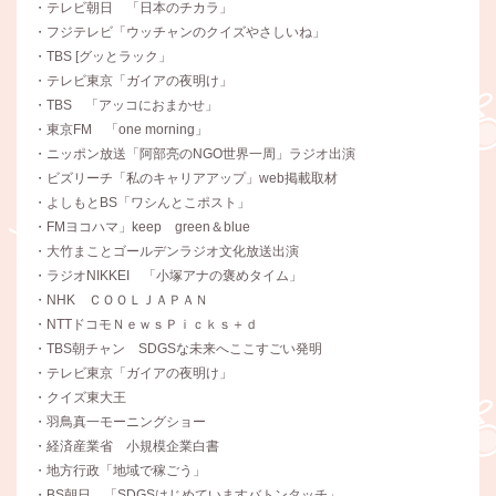
・テレビ朝日 「日本のチカラ」
・フジテレビ「ウッチャンのクイズやさしいね」
・TBS [グッとラック」
・テレビ東京「ガイアの夜明け」
・TBS 「アッコにおまかせ」
・東京FM 「one morning」
・ニッポン放送「阿部亮のNGO世界一周」ラジオ出演
・ビズリーチ「私のキャリアアップ」web掲載取材
・よしもとBS「ワシんとこポスト」
・FMヨコハマ」keep green＆blue
・大竹まことゴールデンラジオ文化放送出演
・ラジオNIKKEI 「小塚アナの褒めタイム」
・NHK ＣＯＯＬＪＡＰＡＮ
・NTTドコモＮｅｗｓＰｉｃｋｓ＋ｄ
・TBS朝チャン SDGSな未来へここすごい発明
・テレビ東京「ガイアの夜明け」
・クイズ東大王
・羽鳥真一モーニングショー
・経済産業省 小規模企業白書
・地方行政「地域で稼ごう」
・BS朝日 「SDGSはじめていますバトンタッチ」