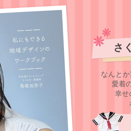
さ
なんとか
愛着
幸せ