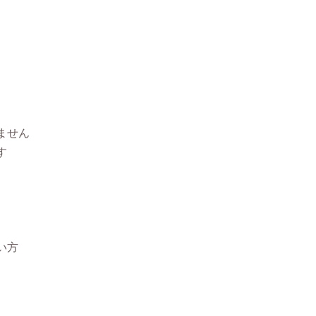
ません
す
い方