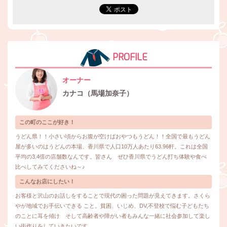
PROFILE
オーナー
カナコ（馬場加奈子）
この町のここが好き！
うどん県！！小さい頃からお腹が空けばおやつもうどん！！全国で最もうどん
屋が多いのはうどんの本場、香川県で人口10万人あたり63.96軒。これは全国
平均の3.4倍の店舗数なんです。皆さん ぜひ香川県でうどん打ち体験や食べ
比べしてみてくださいね～♪
こんなお店にしたい！
お客様と沢山のお話しをすることで現代の困った問題が見えてきます。さくら
やが地域でお手伝いできる こと。貧困、いじめ、DV,不登校で悩む子どもたち
のことに耳を傾け そして高齢者や障がい者もみんな一緒に社会参加して楽し
い街作りをしていきたいです。