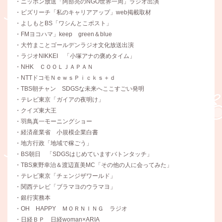
・ニッポン放送「阿部亮のNGO世界一周」ラジオ出演
・ビズリーチ「私のキャリアアップ」web掲載取材
・よしもとBS「ワシんとこポスト」
・FMヨコハマ」keep green＆blue
・大竹まことゴールデンラジオ文化放送出演
・ラジオNIKKEI 「小塚アナの褒めタイム」
・NHK ＣＯＯＬＪＡＰＡＮ
・NTTドコモＮｅｗｓＰｉｃｋｓ＋ｄ
・TBS朝チャン SDGSな未来へここすごい発明
・テレビ東京「ガイアの夜明け」
・クイズ東大王
・羽鳥真一モーニングショー
・経済産業省 小規模企業白書
・地方行政「地域で稼ごう」
・BS朝日 「SDGSはじめていますバトンタッチ」
・TBS東野幸治＆渡辺直美MC「その他の人に会ってみた」
・テレビ東京「チェンジザワールド」
・関西テレビ「ブラマヨのウラマヨ」
・銀行実務本
・OH HAPPY ＭＯＲＮＩＮＧ ラジオ
・日経ＢＰ 日経woman×ARIA