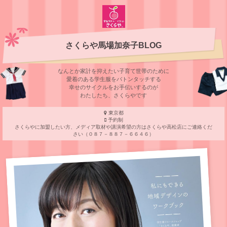
さくらや馬場加奈子BLOG
なんとか家計を抑えたい子育て世帯のために
愛着のある学⽣服をバトンタッチする
幸せのサイクルをお⼿伝いするのが
わたしたち、さくらやです
東京都
予約制
さくらやに加盟したい方、メディア取材や講演希望の方はさくらや高松店にご連絡くだ
さい（０８７－８８７－６６４６）