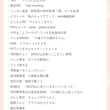
・TBS 「アッコにおまかせ」
・東京FM 「one morning」
・ニッポン放送「阿部亮のNGO世界一周」ラジオ出演
・ビズリーチ「私のキャリアアップ」web掲載取材
・よしもとBS「ワシんとこポスト」
・FMヨコハマ」keep green＆blue
・大竹まことゴールデンラジオ文化放送出演
・ラジオNIKKEI 「小塚アナの褒めタイム」
・NHK ＣＯＯＬＪＡＰＡＮ
・NTTドコモＮｅｗｓＰｉｃｋｓ＋ｄ
・TBS朝チャン SDGSな未来へここすごい発明
・テレビ東京「ガイアの夜明け」
・クイズ東大王
・羽鳥真一モーニングショー
・経済産業省 小規模企業白書
・地方行政「地域で稼ごう」
・BS朝日 「SDGSはじめていますバトンタッチ」
・TBS東野幸治＆渡辺直美MC「その他の人に会ってみた」
・テレビ東京「チェンジザワールド」
・関西テレビ「ブラマヨのウラマヨ」
・銀行実務本