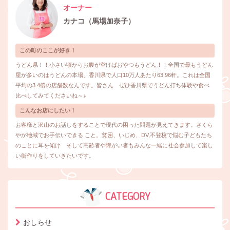
オーナー
カナコ（馬場加奈子）
この町のここが好き！
うどん県！！小さい頃からお腹が空けばおやつもうどん！！全国で最もうどん
屋が多いのはうどんの本場、香川県で人口10万人あたり63.96軒。これは全国
平均の3.4倍の店舗数なんです。皆さん ぜひ香川県でうどん打ち体験や食べ
比べしてみてくださいね～♪
こんなお店にしたい！
お客様と沢山のお話しをすることで現代の困った問題が見えてきます。さくら
やが地域でお手伝いできる こと。貧困、いじめ、DV,不登校で悩む子どもたち
のことに耳を傾け そして高齢者や障がい者もみんな一緒に社会参加して楽し
い街作りをしていきたいです。
CATEGORY
おしらせ