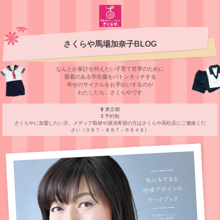
さくらや馬場加奈子BLOG
なんとか家計を抑えたい子育て世帯のために
愛着のある学⽣服をバトンタッチする
幸せのサイクルをお⼿伝いするのが
わたしたち、さくらやです
東京都
予約制
さくらやに加盟したい方、メディア取材や講演希望の方はさくらや高松店にご連絡くだ
さい（０８７－８８７－６６４６）