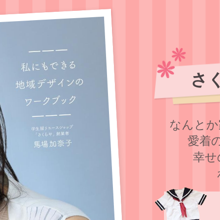
さ
なんとか
愛着
幸せ